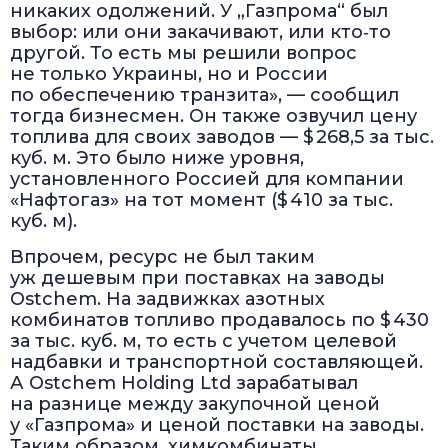
никаких одолжений. У „Газпрома“ был
выбор: или они закачивают, или кто‑то
другой. То есть мы решили вопрос
не только Украины, но и России
по обеспечению транзита», — сообщил
тогда бизнесмен. Он также озвучил цену
топлива для своих заводов — $ 268,5 за тыс.
куб. м. Это было ниже уровня,
установленного Россией для компании
«Нафтогаз» на тот момент ($ 410 за тыс.
куб. м).
Впрочем, ресурс не был таким
уж дешевым при поставках на заводы
Ostchem. На задвижках азотных
комбинатов топливо продавалось по $ 430
за тыс. куб. м, то есть с учетом целевой
надбавки и транспортной составляющей.
А Ostchem Holding Ltd зарабатывал
на разнице между закупочной ценой
у «Газпрома» и ценой поставки на заводы.
Таким образом, химкомбинаты