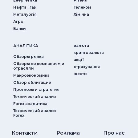
Енергетика
Рітейл
Нафта і газ
Телеком
Металургія
Хімічна
Агро
Банки
АНАЛIТИКА
валюта
криптовалюта
Обзоры рынка
акції
Обзоры по компаниям и
страхування
отраслям
iвенти
Макроэкономика
Обзор облигаций
Прогнозы и стратегия
Технический анализ
Forex аналитика
Технический анализ
Forex
Контакти
Реклама
Про нас