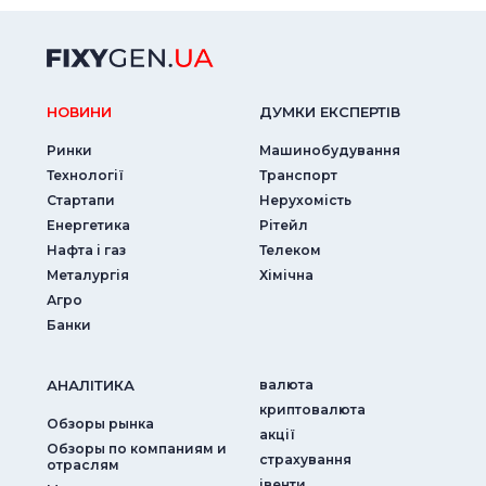
НОВИНИ
ДУМКИ ЕКСПЕРТIВ
Ринки
Машинобудування
Технології
Транспорт
Стартапи
Нерухомість
Енергетика
Рітейл
Нафта і газ
Телеком
Металургія
Хімічна
Агро
Банки
АНАЛIТИКА
валюта
криптовалюта
Обзоры рынка
акції
Обзоры по компаниям и
страхування
отраслям
iвенти