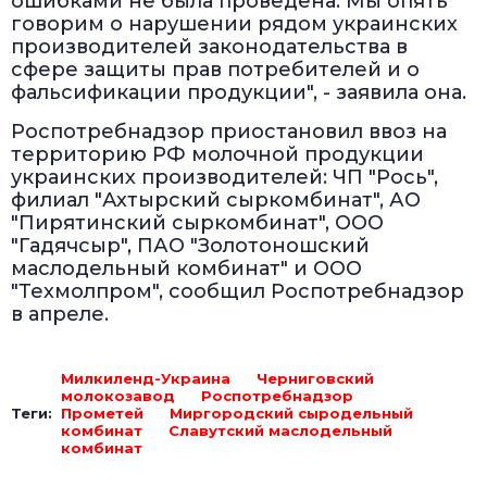
ошибками не была проведена. Мы опять
говорим о нарушении рядом украинских
производителей законодательства в
сфере защиты прав потребителей и о
фальсификации продукции", - заявила она.
Роспотребнадзор приостановил ввоз на
территорию РФ молочной продукции
украинских производителей: ЧП "Рось",
филиал "Ахтырский сыркомбинат", АО
"Пирятинский сыркомбинат", ООО
"Гадячсыр", ПАО "Золотоношский
маслодельный комбинат" и ООО
"Техмолпром", сообщил Роспотребнадзор
в апреле.
Милкиленд-Украина
Черниговский
молокозавод
Роспотребнадзор
Теги:
Прометей
Миргородский сыродельный
комбинат
Славутский маслодельный
комбинат