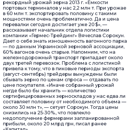
рекордный урожай зерна 2013 г. «Емкости
портовых терминалов у нас 2,2 млн т. При урожае
в 60 млн т. экспортировать половину с такими
мощностями очень проблематично. Да и цена
перевалки сегодня достигает уже 20 $», —
рассказывает начальник отдела логистики
компании «Гермес-Трейдинг» Вячеслав Сорокун.
Дает о себе знать изношенность вагонного парка
— по данным Украинской зерновой ассоциации,
60 % вагонов очень старые. Напомним, что на
железнодорожный транспорт припадает около
двух третей перевозок. Проблема с логистикой
привела к тому, что в пиковые периоды экспорта
(август-сентябрь) трейдеры вынуждены были
сбывать зерно по ценам спроса — отдавать по
цене покупателя. «Иначе собранный урожай
негде было бы хранить — количество
сертифицированных зерноскладов у нас едва ли
составляет половину от необходимого объема —
около 30 млн т», — сетует Сорокун. Тогда цены
снизились на 25‑30 %., что повлекло
недополучение фермерами запланированной
прибыли, около 20 млрд грн, писал ранее
«Капитал».