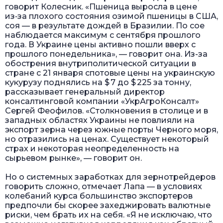
говорит Колесник. «Пшеница выросла в цене
из‑за плохого состояния озимой пшеницы в США,
соя — в результате дождей в Бразилии. По сое
наблюдается максимум с сентября прошлого
года. В Украине цены активно пошли вверх с
прошлого понедельника», — говорит она. Из-за
обострения внутри­политической ситуации в
стране с 21 января спотовые цены на украинскую
кукурузу поднялись на $ 7 до $ 225 за тонну,
рассказывает генеральный директор
консалтинговой компании «УкрАгроКонсалт»
Сергей Феофилов. «Столкновения в столице и в
западных областях Украины не повлияли на
экспорт зерна через южные порты Черного моря,
но отразились на ценах. Существует некоторый
страх и некоторая неопределенность на
сырьевом рынке», — говорит он.
Но о системных заработках для зернотрейдеров
говорить сложно, отмечает Лапа — в условиях
колебаний курса большинство экспортеров
предпочли бы скорее захеджировать валютные
риски, чем брать их на себя. «Я не исключаю, что