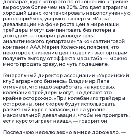
долларах, курс которого по отношению к гривне
вырос уже более чем на 20 %. Это дает аграриям
хороший шанс компенсировать недополученную
ранее прибыль, уверяют эксперты. «Из-за
девальвации на фоне роста цен в мире наши
трейдеры могут демпинговать без потери в
доходах», — говорит руководитель
аналитического департамента консалтинговой
компании ААА Мария Колесник, поясняя, что
некоторое снижение цен позволит экспортерам
получить выгоду от эффекта масштаба — можно
много продать сразу, но чуть подешевле.
Генеральный директор ассоциации «Украинский
клуб аграрного бизнеса» Владимир Лапа
отмечает, что надо заработать на курсовых
колебания трейдеры могут, но делают это
крайне осторожно. «При колебаниях трейдеры
осторожны, они скорее будут использовать
расчетный курс с запасом, не на уровне
максимальной девальвации, чтобы не проиграть,
если курс отыграет назад», — говорит он.
Последнюю неделю зерно в мире дорожало, —