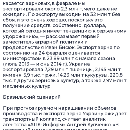
касается зерновых, в феврале мы
экспортировали около 2,3 млн т, чего даже не
ожидали. По экспорту выходим на 32 млн т без
сбоя, и это очень хорошо, поскольку это
получение средств, собственно, доллара,
который сегодня имеет тенденцию к серьезному
удорожанию», — рассказывает первый
заместитель аграрной политики и
продовольствия Иван Бисюк. Экспорт зерна по
состоянию на 24 февраля оценивается
министерством в 23,89 млн т с начала сезона
(июль 2013 — июнь 2014 г.). Украина
экспортировала 7,29 млн т пшеницы, 2,145 млн т
ячменя, 5,9 тыс. т ржи, 14,23 млн т кукурузы, 220,8
тыс. т других зерновых культур, а так же 2,97 млн т
масличных культур.
Бразильский сценарий
При прогнозируемом наращивании объемов
производства и экспорта зерна Украину ожидает
транспортный коллапс, считает аналитик
агентства «АПК-Информ» Андрей Купченко. «В