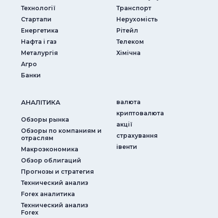
Технології
Транспорт
Стартапи
Нерухомість
Енергетика
Рітейл
Нафта і газ
Телеком
Металургія
Хімічна
Агро
Банки
АНАЛIТИКА
валюта
криптовалюта
Обзоры рынка
акції
Обзоры по компаниям и
страхування
отраслям
iвенти
Макроэкономика
Обзор облигаций
Прогнозы и стратегия
Технический анализ
Forex аналитика
Технический анализ
Forex