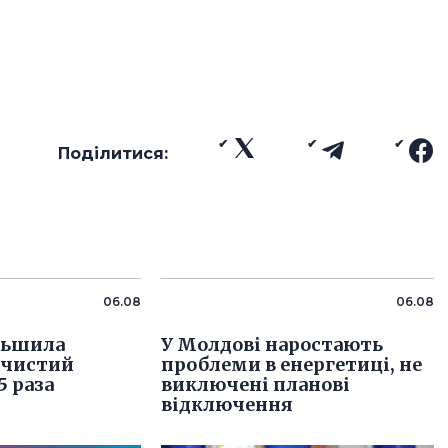
Поділитися:
06.08
06.08
льшила
У Молдові наростають
 чистий
проблеми в енергетиці, не
5 раза
виключені планові
відключення