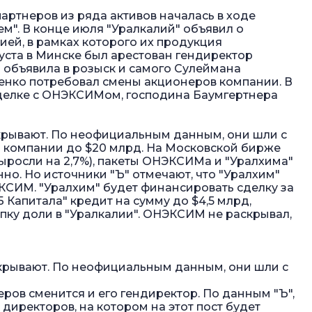
артнеров из ряда активов началась в ходе
м". В конце июля "Уралкалий" объявил о
ей, в рамках которого их продукция
густа в Минске был арестован гендиректор
 объявила в розыск и самого Сулеймана
енко потребовал смены акционеров компании. В
сделке с ОНЭКСИМом, господина Баумгертнера
крывают. По неофициальным данным, они шли с
ки компании до $20 млрд. На Московской бирже
 выросли на 2,7%), пакеты ОНЭКСИМа и "Уралхима"
нно. Но источники "Ъ" отмечают, что "Уралхим"
КСИМ. "Уралхим" будет финансировать сделку за
 Капитала" кредит на сумму до $4,5 млрд,
упку доли в "Уралкалии". ОНЭКСИМ не раскрывал,
крывают. По неофициальным данным, они шли с
ров сменится и его гендиректор. По данным "Ъ",
директоров, на котором на этот пост будет