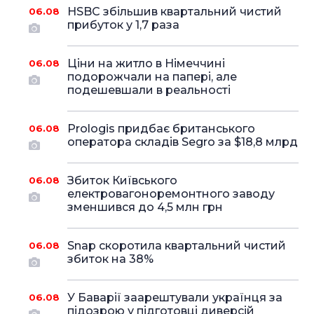
HSBC збільшив квартальний чистий
06.08
прибуток у 1,7 раза
Ціни на житло в Німеччині
06.08
подорожчали на папері, але
подешевшали в реальності
Prologis придбає британського
06.08
оператора складів Segro за $18,8 млрд
Збиток Київського
06.08
електровагоноремонтного заводу
зменшився до 4,5 млн грн
Snap скоротила квартальний чистий
06.08
збиток на 38%
У Баварії заарештували українця за
06.08
підозрою у підготовці диверсій