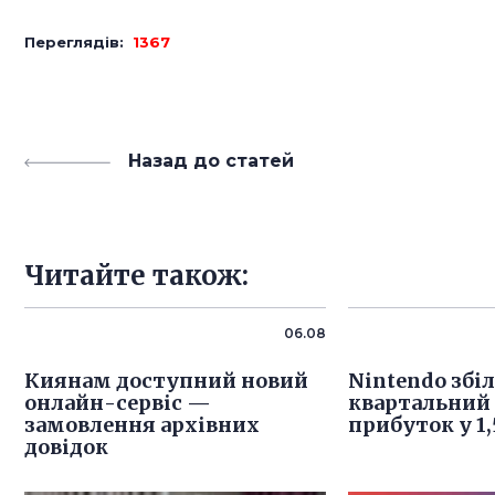
Переглядів:
1367
Назад до статей
Читайте також:
06.08
Киянам доступний новий
Nintendo збі
онлайн-сервіс —
квартальний
замовлення архівних
прибуток у 1,
довідок