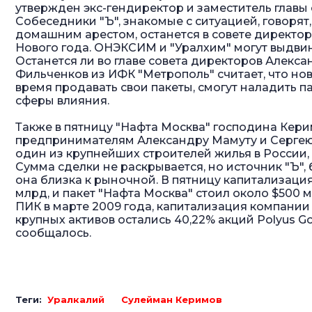
утвержден экс-гендиректор и заместитель главы
Собеседники "Ъ", знакомые с ситуацией, говоря
домашним арестом, останется в совете директор
Нового года. ОНЭКСИМ и "Уралхим" могут выдвину
Останется ли во главе совета директоров Алекса
Фильченков из ИФК "Метрополь" считает, что но
время продавать свои пакеты, смогут наладить п
сферы влияния.
Также в пятницу "Нафта Москва" господина Кери
предпринимателям Александру Мамуту и Сергею Г
один из крупнейших строителей жилья в России, в
Сумма сделки не раскрывается, но источник "Ъ", 
она близка к рыночной. В пятницу капитализаци
млрд, и пакет "Нафта Москва" стоил около $500
ПИК в марте 2009 года, капитализация компании 
крупных активов остались 40,22% акций Polyus G
сообщалось.
Теги:
Уралкалий
Сулейман Керимов