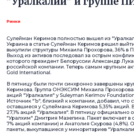
"Уралкалий" и группе П
Ринки
Сулейман Керимов полностью вышел из "Уралкал
Украина в статье
Сулейман Керимов решил выйти
выкупили структуры Михаила Прохорова, 36% в П
Выход из активов последовал за острым конфликт
которого президент Белоруссии Александр Лук
российской компании. Теперь самым крупным ак
Gold International.
В пятницу были почти синхронно завершены кру
Керимова. Группа ОНЭКСИМ Михаила Прохорова с
акций "Уралкалия" у Suleyman Kerimov Foundatio
Источник "Ъ", близкий к компании, добавил, что
оставшиеся у Сулеймана Керимова 5,35% акций. 
27,1% акций "Уралкалия". В пятницу официально о
"Уралхим" Дмитрия Мазепина. Пакет включает в с
7% акций компании) и Анатолия Скурова (4,8%).
пакеты, выкупавшиеся у миноритариев "Уралкали