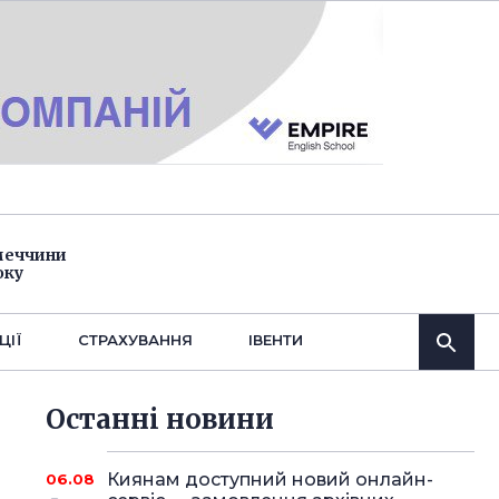
імеччини
оку
ЦІЇ
СТРАХУВАННЯ
IВЕНТИ
Останнi новини
Киянам доступний новий онлайн-
06.08