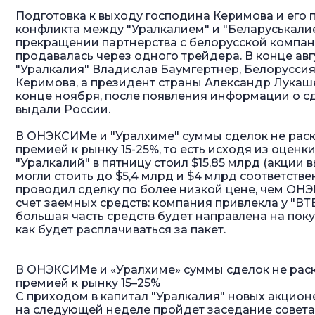
Подготовка к выходу господина Керимова и его п
конфликта между "Уралкалием" и "Беларуськалие
прекращении партнерства с белорусской компани
продавалась через одного трейдера. В конце ав
"Уралкалия" Владислав Баумгертнер, Белоруссия
Керимова, а президент страны Александр Лукаш
конце ноября, после появления информации о 
выдали России.
В ОНЭКСИМе и "Уралхиме" суммы сделок не рас
премией к рынку 15-25%, то есть исходя из оцен
"Уралкалий" в пятницу стоил $15,85 млрд (акции
могли стоить до $5,4 млрд и $4 млрд соответстве
проводил сделку по более низкой цене, чем ОНЭ
счет заемных средств: компания привлекла у "ВТБ
большая часть средств будет направлена на пок
как будет расплачиваться за пакет.
В ОНЭКСИМе и «Уралхиме» суммы сделок не рас
премией к рынку 15–25%
С приходом в капитал "Уралкалия" новых акционе
на следующей неделе пройдет заседание совета 