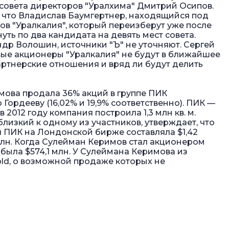
 совета директоров "Уралхима" Дмитрий Осипов.
т, что Владислав Баумгертнер, находящийся под
ов "Уралкалия", который переизберут уже после
ть по два кандидата на девять мест совета.
ндр Волошин, источники "Ъ" не уточняют. Сергей
вые акционеры "Уралкалия" не будут в ближайшее
артнерские отношения и вряд ли будут делить
мова продала 36% акций в группе ПИК
ордееву (16,02% и 19,9% соответственно). ПИК —
 2012 году компания построила 1,3 млн кв. м.
близкий к одному из участников, утверждает, что
я ПИК на Лондонской бирже составляла $1,42
 млн. Когда Сулейман Керимов стал акционером
была $574,1 млн. У Сулеймана Керимова из
old, о возможной продаже которых не