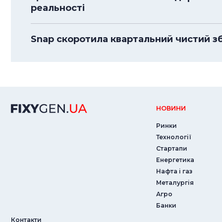
реальності
Snap скоротила квартальний чистий з
НОВИНИ
Ринки
Технології
Стартапи
Енергетика
Нафта і газ
Металургія
Агро
Банки
Контакти