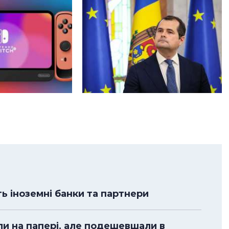
ть іноземні банки та партнери
ли на папері, але подешевшали в