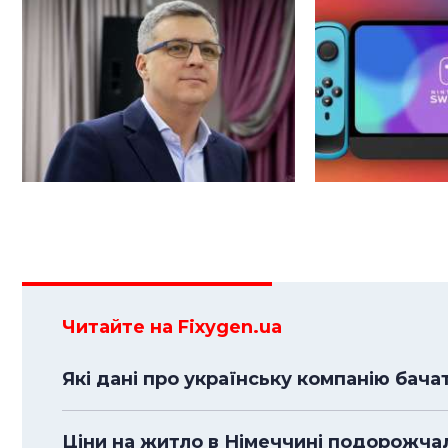
Читайте на Fixygen.ua
Які дані про українську компанію бача
Ціни на житло в Німеччині подорожча