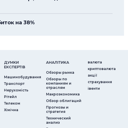
биток на 38%
ДУМКИ
АНАЛIТИКА
валюта
ЕКСПЕРТIВ
криптовалюта
Обзоры рынка
акції
Машинобудування
Обзоры по
страхування
компаниям и
Транспорт
отраслям
iвенти
Нерухомість
Макроэкономика
Рітейл
Обзор облигаций
Телеком
Прогнозы и
Хімічна
стратегия
Технический
анализ