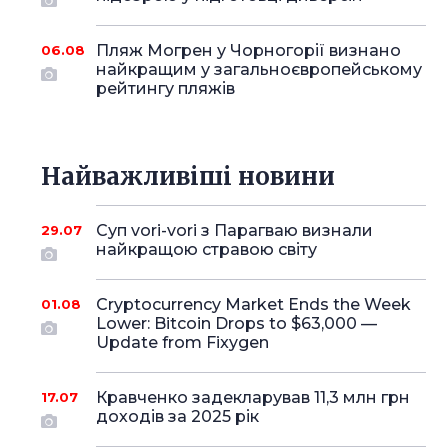
Пляж Могрен у Чорногорії визнано
06.08
найкращим у загальноєвропейському
рейтингу пляжів
Найважливіші новини
Суп vori-vori з Парагваю визнали
29.07
найкращою стравою світу
Cryptocurrency Market Ends the Week
01.08
Lower: Bitcoin Drops to $63,000 —
Update from Fixygen
Кравченко задекларував 11,3 млн грн
17.07
доходів за 2025 рік