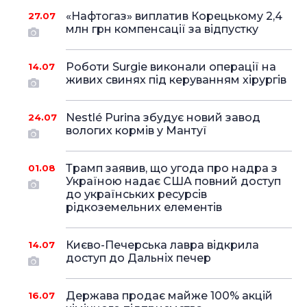
«Нафтогаз» виплатив Корецькому 2,4
27.07
млн грн компенсації за відпустку
Роботи Surgie виконали операції на
14.07
живих свинях під керуванням хірургів
Nestlé Purina збудує новий завод
24.07
вологих кормів у Мантуї
Трамп заявив, що угода про надра з
01.08
Україною надає США повний доступ
до українських ресурсів
рідкоземельних елементів
Києво-Печерська лавра відкрила
14.07
доступ до Дальніх печер
Держава продає майже 100% акцій
16.07