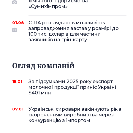
хімічного підприємства
«Сумихімпром»
США розглядають можливість
01.08
запровадження застав у розмірі до
100 тис. доларів для частини
заявників на грін-карту
Огляд компаній
За підсумками 2025 року експорт
15.01
молочної продукції приніс Україні
$401 млн
Українські сировари закінчують рік зі
07.01
скороченням виробництва через
конкуренцію з імпортом