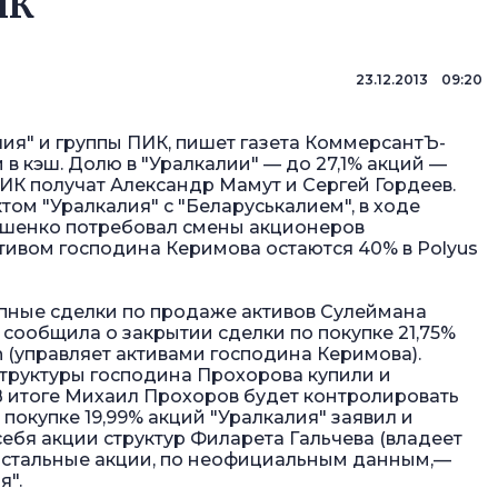
ИК
23.12.2013 09:20
ия" и группы ПИК, пишет газета КоммерсантЪ-
 в кэш
. Долю в "Уралкалии" — до 27,1% акций —
ИК получат Александр Мамут и Сергей Гордеев.
ом "Уралкалия" с "Беларуськалием", в ходе
ашенко потребовал смены акционеров
тивом господина Керимова остаются 40% в Polyus
пные сделки по продаже активов Сулеймана
ообщила о закрытии сделки по покупке 21,75%
n (управляет активами господина Керимова).
 структуры господина Прохорова купили и
В итоге Михаил Прохоров будет контролировать
 покупке 19,99% акций "Уралкалия" заявил и
ебя акции структур Филарета Гальчева (владеет
 Остальные акции, по неофициальным данным,—
я".