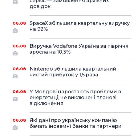
сервіс — замовлення архівних
довідок
SpaceX збільшила квартальну виручку
06.08
на 92%
Виручка Vodafone Україна за півріччя
06.08
зросла на 10,3%
Nintendo збільшила квартальний
06.08
чистий прибуток у 1,5 раза
У Молдові наростають проблеми в
06.08
енергетиці, не виключені планові
відключення
Які дані про українську компанію
06.08
бачать іноземні банки та партнери