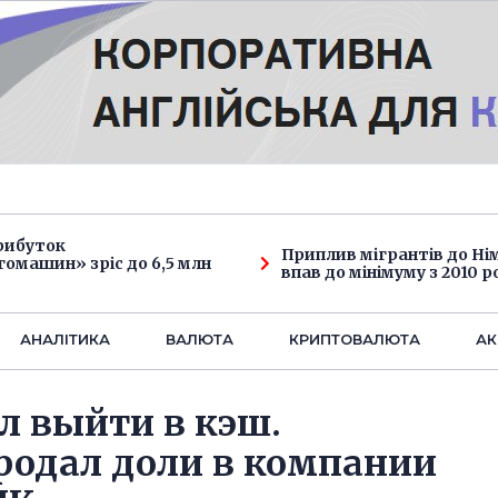
рибуток
Приплив мігрантів до Н
омашин» зріс до 6,5 млн
впав до мінімуму з 2010 р
АНАЛIТИКА
ВАЛЮТА
КРИПТОВАЛЮТА
АК
л выйти в кэш.
родал доли в компании