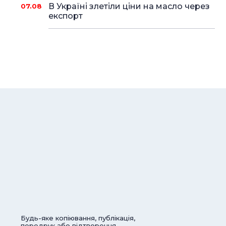
В Україні злетіли ціни на масло через
07.08
експорт
Будь-яке копіювання, публікація,
передрук або відтворення