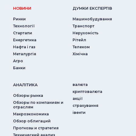
НОВИНИ
ДУМКИ ЕКСПЕРТIВ
Ринки
Машинобудування
Технології
Транспорт
Стартапи
Нерухомість
Енергетика
Рітейл
Нафта і газ
Телеком
Металургія
Хімічна
Агро
Банки
АНАЛIТИКА
валюта
криптовалюта
Обзоры рынка
акції
Обзоры по компаниям и
страхування
отраслям
iвенти
Макроэкономика
Обзор облигаций
Прогнозы и стратегия
Технический анализ