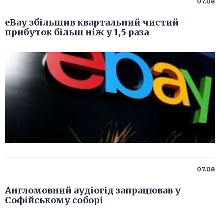
07.08
eBay збільшив квартальний чистий
прибуток більш ніж у 1,5 раза
07.08
Англомовний аудіогід запрацював у
Софійському соборі