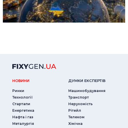
НОВИНИ
ДУМКИ ЕКСПЕРТIВ
Ринки
Машинобудування
Технології
Транспорт
Стартапи
Нерухомість
Енергетика
Рітейл
Нафта і газ
Телеком
Металургія
Хімічна