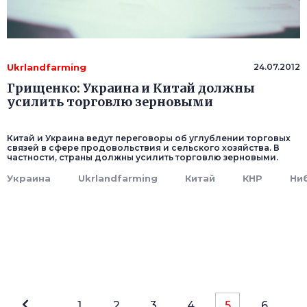
Ukrlandfarming
24.07.2012
Грищенко: Украина и Китай должны
усилить торговлю зерновыми
Китай и Украина ведут переговоры об углублении торговых
связей в сфере продовольствия и сельского хозяйства. В
частности, страны должны усилить торговлю зерновыми.
Украина
Ukrlandfarming
Китай
КНР
Ни
1
2
3
4
5
6