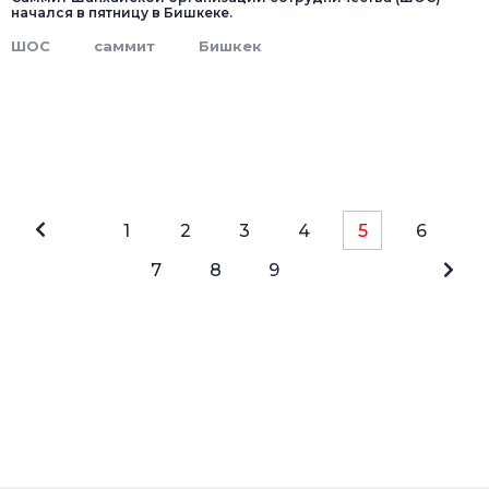
начался в пятницу в Бишкеке.
ШОС
саммит
Бишкек
1
2
3
4
5
6
7
8
9