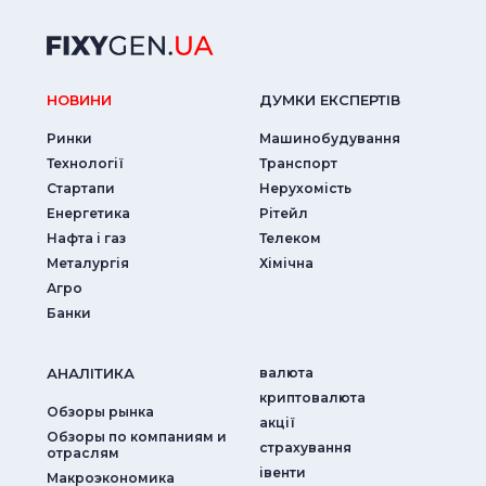
НОВИНИ
ДУМКИ ЕКСПЕРТIВ
Ринки
Машинобудування
Технології
Транспорт
Стартапи
Нерухомість
Енергетика
Рітейл
Нафта і газ
Телеком
Металургія
Хімічна
Агро
Банки
АНАЛIТИКА
валюта
криптовалюта
Обзоры рынка
акції
Обзоры по компаниям и
страхування
отраслям
iвенти
Макроэкономика