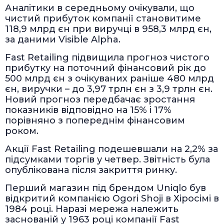
Аналітики в середньому очікували, що
чистий прибуток компанії становитиме
118,9 млрд єн при виручці в 958,3 млрд єн,
за даними Visible Alpha.
Fast Retailing підвищила прогноз чистого
прибутку на поточний фінансовий рік до
500 млрд єн з очікуваних раніше 480 млрд
єн, виручки – до 3,97 трлн єн з 3,9 трлн єн.
Новий прогноз передбачає зростання
показників відповідно на 15% і 17%
порівняно з попереднім фінансовим
роком.
Акції Fast Retailing подешевшали на 2,2% за
підсумками торгів у четвер. Звітність була
опублікована після закриття ринку.
Перший магазин під брендом Uniqlo був
відкритий компанією Ogori Shoji в Хіросімі в
1984 році. Наразі мережа належить
заснованій у 1963 році компанії Fast