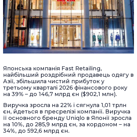
Японська компанія Fast Retailing,
найбільший роздрібний продавець одягу в
Азії, збільшила чистий прибуток у
третьому кварталі 2026 фінансового року
на 39% – до 146,7 млрд єн ($902,1 млн).
Виручка зросла на 22% і сягнула 1,01 трлн
єн, йдеться в пресрелізі компанії. Виручка
її основного бренду Uniqlo в Японії зросла
на 10%, до 285,9 млрд єн, за кордоном – на
34%, до 592,6 млрд єн.