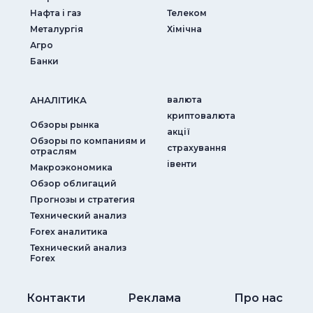
Нафта і газ
Телеком
Металургія
Хімічна
Агро
Банки
АНАЛIТИКА
валюта
криптовалюта
Обзоры рынка
акції
Обзоры по компаниям и
страхування
отраслям
iвенти
Макроэкономика
Обзор облигаций
Прогнозы и стратегия
Технический анализ
Forex аналитика
Технический анализ
Forex
Контакти
Реклама
Про нас