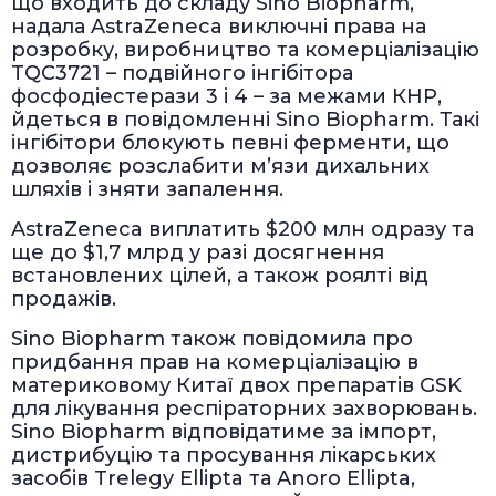
що входить до складу Sino Biopharm,
надала AstraZeneca виключні права на
розробку, виробництво та комерціалізацію
TQC3721 – подвійного інгібітора
фосфодіестерази 3 і 4 – за межами КНР,
йдеться в повідомленні Sino Biopharm. Такі
інгібітори блокують певні ферменти, що
дозволяє розслабити м’язи дихальних
шляхів і зняти запалення.
AstraZeneca виплатить $200 млн одразу та
ще до $1,7 млрд у разі досягнення
встановлених цілей, а також роялті від
продажів.
Sino Biopharm також повідомила про
придбання прав на комерціалізацію в
материковому Китаї двох препаратів GSK
для лікування респіраторних захворювань.
Sino Biopharm відповідатиме за імпорт,
дистрибуцію та просування лікарських
засобів Trelegy Ellipta та Anoro Ellipta,