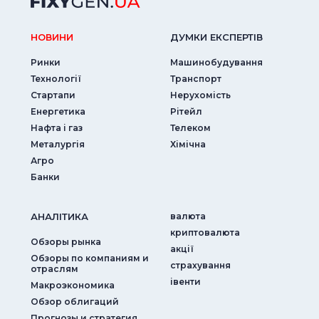
НОВИНИ
ДУМКИ ЕКСПЕРТIВ
Ринки
Машинобудування
Технології
Транспорт
Стартапи
Нерухомість
Енергетика
Рітейл
Нафта і газ
Телеком
Металургія
Хімічна
Агро
Банки
АНАЛIТИКА
валюта
криптовалюта
Обзоры рынка
акції
Обзоры по компаниям и
страхування
отраслям
iвенти
Макроэкономика
Обзор облигаций
Прогнозы и стратегия