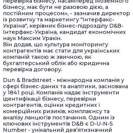
перевірка бізнесу, насамперед іноземного
бізнесу, має бути не разовою дією, а
постійним процесом», - зазначив директор
із розвитку та маркетингу "Інтерфакс-
Україна", керівник бізнес-підрозділу D&B-
Інтерфакс-Україна, кандидат економічних
наук Максим Уракін.
Він додав, що культура моніторингу
контрагентів має стати для українських
компаній такою ж звичною, як
бухгалтерський облік або юридична
перевірка договору.
Dun & Bradstreet - міжнародна компанія у
сфері бізнес-даних та аналітики, заснована
у 1841 році. Компанія надає інструменти
ідентифікації бізнесу, перевірки
контрагентів, оцінки кредитних і
комерційних ризиків, комплаєнсу та
аналізу ланцюгів постачання. Одним із
ключових інструментів D&B є D-U-N-S
Number - унікальний девʼятизначний