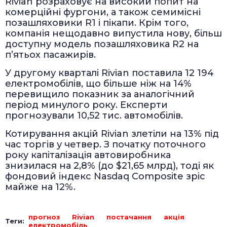
Rivian розраховує на високий попит на
комерційні фургони, а також семимісні
позашляховики R1 і пікапи. Крім того,
компанія нещодавно випустила нову, більш
доступну модель позашляховика R2 на
п’ятьох пасажирів.
У другому кварталі Rivian поставила 12 194
електромобілів, що більше ніж на 14%
перевищило показник за аналогічний
період минулого року. Експерти
прогнозували 10,52 тис. автомобілів.
Котирування акцій Rivian злетіли на 13% під
час торгів у четвер. З початку поточного
року капіталізація автовиробника
знизилася на 2,8% (до $21,65 млрд), тоді як
фондовий індекс Nasdaq Composite зріс
майже на 12%.
прогноз
Rivian
постачання
акція
Теги:
електромобіль