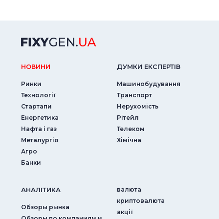
НОВИНИ
ДУМКИ ЕКСПЕРТIВ
Ринки
Машинобудування
Технології
Транспорт
Стартапи
Нерухомість
Енергетика
Рітейл
Нафта і газ
Телеком
Металургія
Хімічна
Агро
Банки
АНАЛIТИКА
валюта
криптовалюта
Обзоры рынка
акції
Обзоры по компаниям и