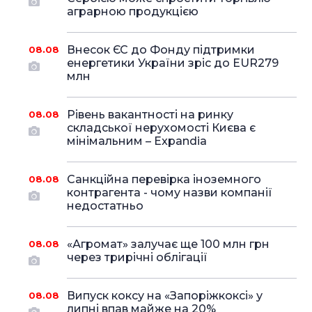
аграрною продукцією
Внесок ЄС до Фонду підтримки
08.08
енергетики України зріс до EUR279
млн
Рівень вакантності на ринку
08.08
складської нерухомості Києва є
мінімальним – Expandia
Санкційна перевірка іноземного
08.08
контрагента - чому назви компанії
недостатньо
«Агромат» залучає ще 100 млн грн
08.08
через трирічні облігації
Випуск коксу на «Запоріжкоксі» у
08.08
липні впав майже на 20%