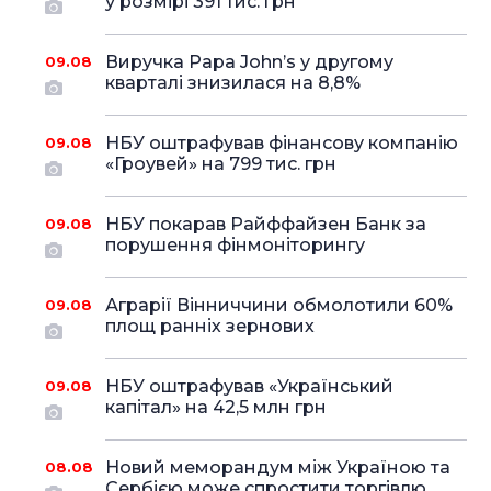
у розмірі 391 тис. грн
Виручка Papa John’s у другому
09.08
кварталі знизилася на 8,8%
НБУ оштрафував фінансову компанію
09.08
«Гроувей» на 799 тис. грн
НБУ покарав Райффайзен Банк за
09.08
порушення фінмоніторингу
Аграрії Вінниччини обмолотили 60%
09.08
площ ранніх зернових
НБУ оштрафував «Український
09.08
капітал» на 42,5 млн грн
Новий меморандум між Україною та
08.08
Сербією може спростити торгівлю