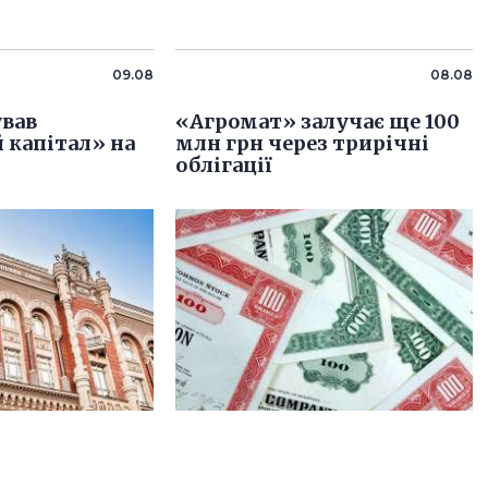
09.08
08.08
вав
«Агромат» залучає ще 100
 капітал» на
млн грн через трирічні
облігації