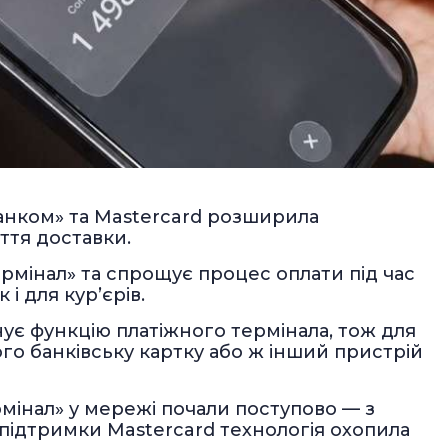
анком» та Mastercard розширила
ття доставки.
ермінал» та спрощує процес оплати під час
і для кур’єрів.
нує функцію платіжного термінала, тож для
го банківську картку або ж інший пристрій
мінал» у мережі почали поступово — з
а підтримки Mastercard технологія охопила