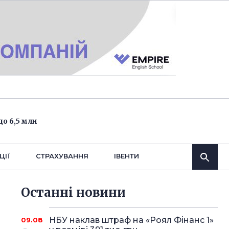
о 6,5 млн
ЦІЇ
СТРАХУВАННЯ
IВЕНТИ
Останнi новини
НБУ наклав штраф на «Роял Фінанс 1»
09.08