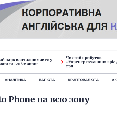
Чистий прибуток
ий парк вантажних авто у
«Укренергомашин» зріс д
овнили 1206 машин
грн
АНАЛIТИКА
ВАЛЮТА
КРИПТОВАЛЮТА
АК
to Phone на всю зону