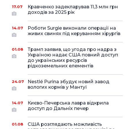
Кравченко задекларував 11,3 млн грн
17.07
доходів за 2025 рік
Роботи Surgie виконали операції на
14.07
живих свинях під керуванням хірургів
Трамп заявив, що угода про надра з
01.08
Україною надає США повний доступ
до українських ресурсів
рідкоземельних елементів
Nestlé Purina збудує новий завод
24.07
вологих кормів у Мантуї
Києво-Печерська лавра відкрила
14.07
доступ до Дальніх печер
США розглядають можливість
01.08