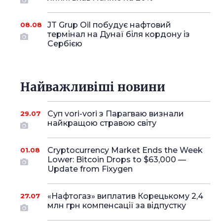
JT Grup Oil побудує нафтовий
08.08
термінал на Дунаї біля кордону із
Сербією
Найважливіші новини
Суп vori-vori з Парагваю визнали
29.07
найкращою стравою світу
Cryptocurrency Market Ends the Week
01.08
Lower: Bitcoin Drops to $63,000 —
Update from Fixygen
«Нафтогаз» виплатив Корецькому 2,4
27.07
млн грн компенсації за відпустку