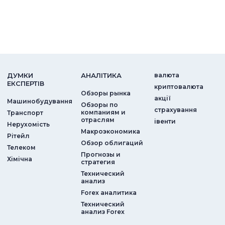
ДУМКИ
АНАЛIТИКА
валюта
ЕКСПЕРТIВ
криптовалюта
Обзоры рынка
акції
Машинобудування
Обзоры по
страхування
компаниям и
Транспорт
отраслям
iвенти
Нерухомість
Макроэкономика
Рітейл
Обзор облигаций
Телеком
Прогнозы и
Хімічна
стратегия
Технический
анализ
Forex аналитика
Технический
анализ Forex