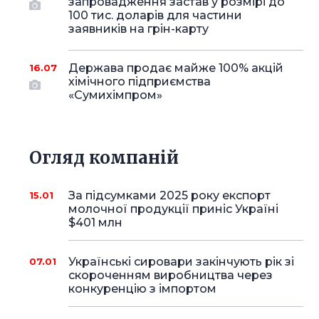
запровадження застав у розмірі до
100 тис. доларів для частини
заявників на грін-карту
Держава продає майже 100% акцій
16.07
хімічного підприємства
«Сумихімпром»
Огляд компаній
За підсумками 2025 року експорт
15.01
молочної продукції приніс Україні
$401 млн
Українські сировари закінчують рік зі
07.01
скороченням виробництва через
конкуренцію з імпортом