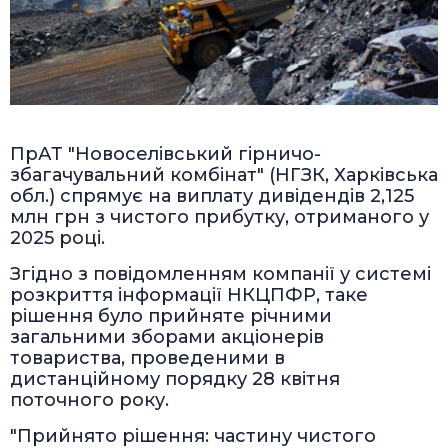
ПрАТ "Новоселівський гірничо-
збагачувальний комбінат" (НГЗК, Харківська
обл.) спрямує на виплату дивідендів 2,125
млн грн з чистого прибутку, отриманого у
2025 році.
Згідно з повідомленням компанії у системі
розкриття інформації НКЦПФР, таке
рішення було прийняте річними
загальними зборами акціонерів
товариства, проведеними в
дистанційному порядку 28 квітня
поточного року.
"Прийнято рішення: частину чистого