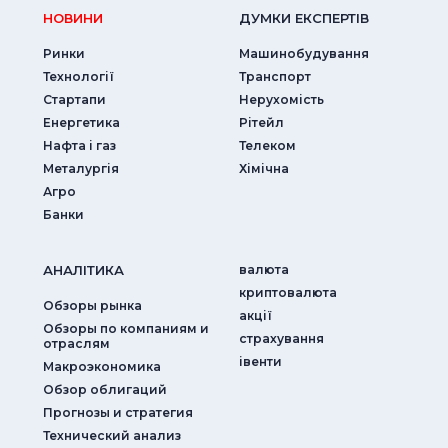
НОВИНИ
ДУМКИ ЕКСПЕРТIВ
Ринки
Машинобудування
Технології
Транспорт
Стартапи
Нерухомість
Енергетика
Рітейл
Нафта і газ
Телеком
Металургія
Хімічна
Агро
Банки
АНАЛIТИКА
валюта
криптовалюта
Обзоры рынка
акції
Обзоры по компаниям и
страхування
отраслям
iвенти
Макроэкономика
Обзор облигаций
Прогнозы и стратегия
Технический анализ