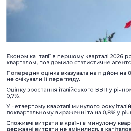
Економіка Італії в першому кварталі 2026 
кварталом, повідомило статистичне агентств
Попередня оцінка вказувала на підйом на 0,
не очікували її перегляду.
Оцінку зростання італійського ВВП у річн
0,7%.
У четвертому кварталі минулого року італі
поквартальному вираженні та на 0,8% у річ
Споживчі витрати в країні в минулому кварт
державні витрати не змінилися, а капітало