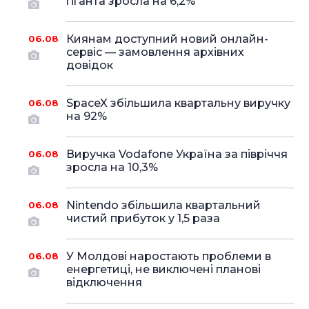
гіганта зросла на 6,2%
Киянам доступний новий онлайн-
06.08
сервіс — замовлення архівних
довідок
SpaceX збільшила квартальну виручку
06.08
на 92%
Виручка Vodafone Україна за півріччя
06.08
зросла на 10,3%
Nintendo збільшила квартальний
06.08
чистий прибуток у 1,5 раза
У Молдові наростають проблеми в
06.08
енергетиці, не виключені планові
відключення