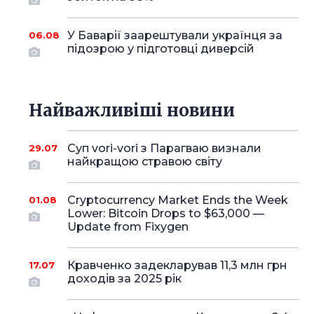
У Баварії заарештували українця за
06.08
підозрою у підготовці диверсій
Найважливіші новини
Суп vori-vori з Парагваю визнали
29.07
найкращою стравою світу
Cryptocurrency Market Ends the Week
01.08
Lower: Bitcoin Drops to $63,000 —
Update from Fixygen
Кравченко задекларував 11,3 млн грн
17.07
доходів за 2025 рік