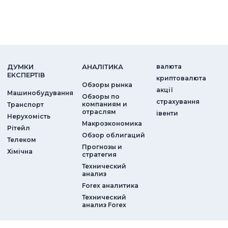
ДУМКИ
АНАЛIТИКА
валюта
ЕКСПЕРТIВ
криптовалюта
Обзоры рынка
акції
Машинобудування
Обзоры по
страхування
компаниям и
Транспорт
отраслям
iвенти
Нерухомість
Макроэкономика
Рітейл
Обзор облигаций
Телеком
Прогнозы и
Хімічна
стратегия
Технический
анализ
Forex аналитика
Технический
анализ Forex