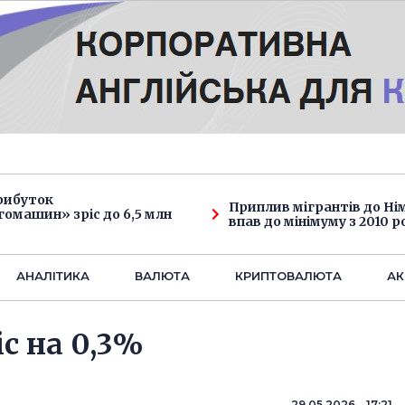
рибуток
Приплив мігрантів до Н
омашин» зріс до 6,5 млн
впав до мінімуму з 2010 р
АНАЛIТИКА
ВАЛЮТА
КРИПТОВАЛЮТА
АК
іс на 0,3%
29.05.2026 17:21