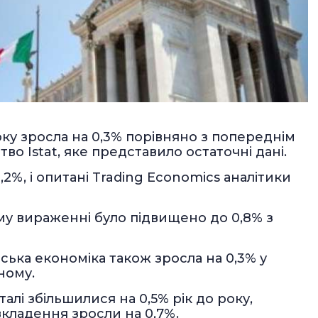
року зросла на 0,3% порівняно з попереднім
о Istat, яке представило остаточні дані.
2%, і опитані Trading Economics аналітики
ому вираженні було підвищено до 0,8% з
йська економіка також зросла на 0,3% у
ному.
алі збільшилися на 0,5% рік до року,
вкладення зросли на 0,7%.