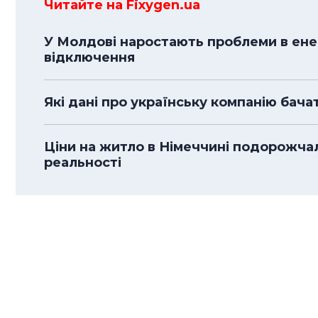
Читайте на Fixygen.ua
У Молдові наростають проблеми в енер
відключення
Які дані про українську компанію бача
Ціни на житло в Німеччині подорожча
реальності