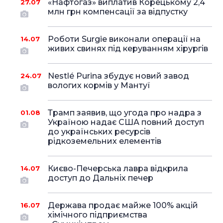
«Нафтогаз» виплатив Корецькому 2,4
27.07
млн грн компенсації за відпустку
Роботи Surgie виконали операції на
14.07
живих свинях під керуванням хірургів
Nestlé Purina збудує новий завод
24.07
вологих кормів у Мантуї
Трамп заявив, що угода про надра з
01.08
Україною надає США повний доступ
до українських ресурсів
рідкоземельних елементів
Києво-Печерська лавра відкрила
14.07
доступ до Дальніх печер
Держава продає майже 100% акцій
16.07
хімічного підприємства