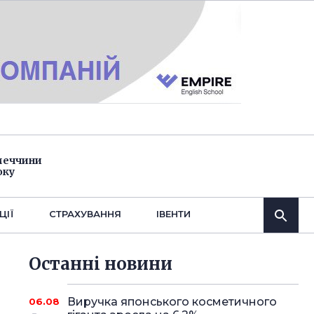
імеччини
оку
ЦІЇ
СТРАХУВАННЯ
IВЕНТИ
Останнi новини
Виручка японського косметичного
06.08