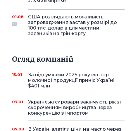
«Сумихімпром»
США розглядають можливість
01.08
запровадження застав у розмірі до
100 тис. доларів для частини
заявників на грін-карту
Огляд компаній
За підсумками 2025 року експорт
15.01
молочної продукції приніс Україні
$401 млн
Українські сировари закінчують рік зі
07.01
скороченням виробництва через
конкуренцію з імпортом
В Україні злетіли ціни на масло через
07.08