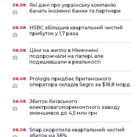
Які дані про українську компанію
06.08
бачать іноземні банки та партнери
HSBC збільшив квартальний чистий
06.08
прибуток у 1,7 раза
Ціни на житло в Німеччині
06.08
подорожчали на папері, але
подешевшали в реальності
Prologis придбає британського
06.08
оператора складів Segro за $18,8 млрд
Збиток Київського
06.08
електровагоноремонтного заводу
зменшився до 4,5 млн грн
Snap скоротила квартальний чистий
06.08
збиток на 38%