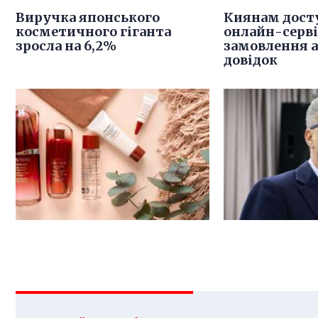
Виручка японського
Киянам дост
косметичного гіганта
онлайн-серв
зросла на 6,2%
замовлення 
довідок