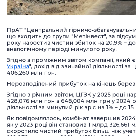
ПрАТ "Центральний гірничо-збагачувальний
що входить до групи "Метінвест", за підсум
року наростив чистий збиток на 20,9% – до
аналогічному періоді минулого року.
Згідно з проміжним звітом компанії, який 
Україна
", дохід від звичайної діяльності з
406,260 млн грн.
Нерозподілений прибуток на кінець березн
Згідно з річним звітом, ЦГЗК у 2025 році на
428,076 млн грн з 648,004 млн грн у 2024 р
діяльності за минулий рік зріс на 1% – до 1
Як повідомлялось, комбінат завершив 2024 
як у 2023 році він становив 1 млрд 326,661 
скоротило чистий прибуток більш ніж учетв