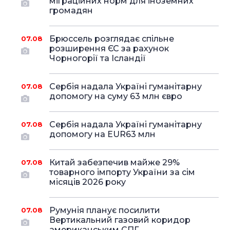
міграційних норм для іноземних
громадян
Брюссель розглядає спільне
07.08
розширення ЄС за рахунок
Чорногорії та Ісландії
Сербія надала Україні гуманітарну
07.08
допомогу на суму 63 млн євро
Сербія надала Україні гуманітарну
07.08
допомогу на EUR63 млн
Китай забезпечив майже 29%
07.08
товарного імпорту України за сім
місяців 2026 року
Румунія планує посилити
07.08
Вертикальний газовий коридор
американським СПГ