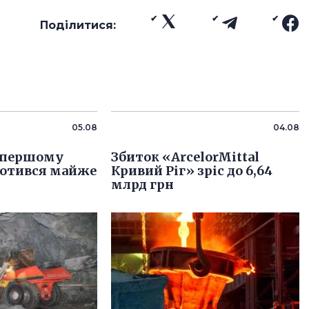
Поділитися:
05.08
04.08
у першому
Збиток «ArcelorMittal
ротився майже
Кривий Ріг» зріс до 6,64
млрд грн