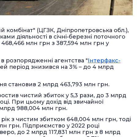
 комбінат" (ЦГЗК, Дніпропетровська обл.),
ками діяльності в січні-березні поточного
 468,466 млн грн з 387,594 млн грн у
є в розпорядженні агентства "
Інтерфакс-
а цей період знизився на 3% – до 4 млрд
я становив 2 млрд 463,793 млн грн.
ростив чистий збиток у 5,3 рази, до 3 млрд
оці. При цьому дохід від звичайної
5 млрд 988,004 млн грн.
рік з чистим збитком 648,004 млн грн, тоді
млн грн. Підприємство у 2022 році
еро, до 2 млрд 117,831 млн грн з 8 млрд