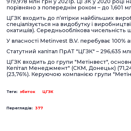
919,978 млн грн у 2021р. ЦГЗК у 2020 році 
порівняно з попереднім роком – до 1,601 м
ЦГЗК входить до п’ятірки найбільших виро
спеціалізується на видобутку і виробництв
окатишів). Середньооблікова чисельність шт
У власності Metіnvest B.V. перебуває 100% а
Статутний капітал ПрАТ "ЦГЗК" – 296,635 млн 
ЦГЗК входить до групи "Метінвест", основ
Кепітал Менеджмент" (СКМ, Донецьк) (71,24
(23,76%). Керуючою компанією групи "Метін
Теги:
збиток
ЦГЗК
Переглядів:
377