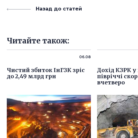
Назад до статей
Читайте також:
06.08
Чистий збиток ІнГЗК зріс
Дохід КЗРК 
до 2,49 млрд грн
півріччі ско
вчетверо