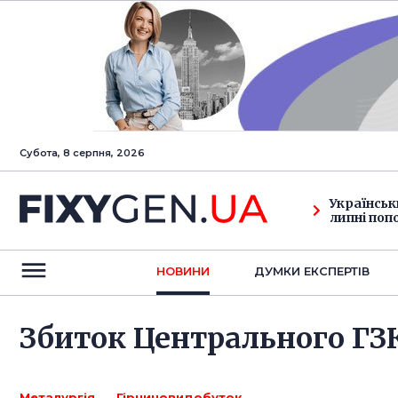
Субота, 8 серпня, 2026
Українськ
липні поп
НОВИНИ
ДУМКИ ЕКСПЕРТIВ
Збиток Центрального ГЗК 
Металургія
Гірничовидобуток