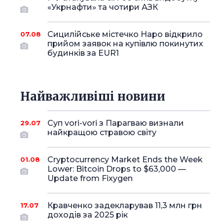
«Укрнафти» та чотири АЗК
Сицилійське містечко Наро відкрило
07.08
прийом заявок на купівлю покинутих
будинків за EUR1
Найважливіші новини
Суп vori-vori з Парагваю визнали
29.07
найкращою стравою світу
Cryptocurrency Market Ends the Week
01.08
Lower: Bitcoin Drops to $63,000 —
Update from Fixygen
Кравченко задекларував 11,3 млн грн
17.07
доходів за 2025 рік