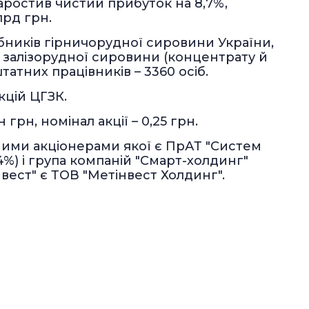
наростив чистий прибуток на 8,7%,
лрд грн.
бників гірничорудної сировини України,
і залізорудної сировини (концентрату й
атних працівників – 3360 осіб.
кцій ЦГЗК.
грн, номінал акції – 0,25 грн.
ними акціонерами якої є ПрАТ "Систем
%) і група компаній "Смарт-холдинг"
вест" є ТОВ "Метінвест Холдинг".