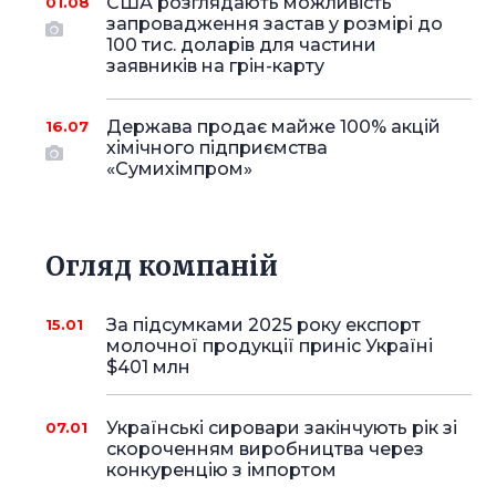
США розглядають можливість
01.08
запровадження застав у розмірі до
100 тис. доларів для частини
заявників на грін-карту
Держава продає майже 100% акцій
16.07
хімічного підприємства
«Сумихімпром»
Огляд компаній
За підсумками 2025 року експорт
15.01
молочної продукції приніс Україні
$401 млн
Українські сировари закінчують рік зі
07.01
скороченням виробництва через
конкуренцію з імпортом