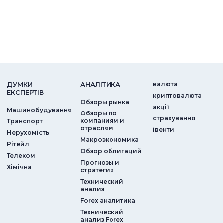
ДУМКИ
АНАЛIТИКА
валюта
ЕКСПЕРТIВ
криптовалюта
Обзоры рынка
акції
Машинобудування
Обзоры по
страхування
компаниям и
Транспорт
отраслям
iвенти
Нерухомість
Макроэкономика
Рітейл
Обзор облигаций
Телеком
Прогнозы и
Хімічна
стратегия
Технический
анализ
Forex аналитика
Технический
анализ Forex