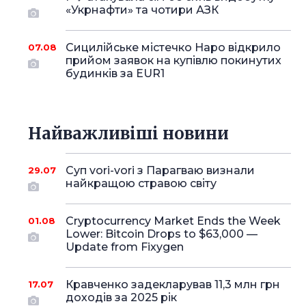
«Укрнафти» та чотири АЗК
Сицилійське містечко Наро відкрило
07.08
прийом заявок на купівлю покинутих
будинків за EUR1
Найважливіші новини
Суп vori-vori з Парагваю визнали
29.07
найкращою стравою світу
Cryptocurrency Market Ends the Week
01.08
Lower: Bitcoin Drops to $63,000 —
Update from Fixygen
Кравченко задекларував 11,3 млн грн
17.07
доходів за 2025 рік