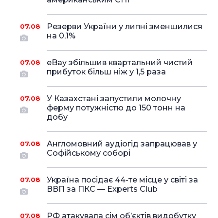
Резерви України у липні зменшилися
07.08
на 0,1%
eBay збільшив квартальний чистий
07.08
прибуток більш ніж у 1,5 раза
У Казахстані запустили молочну
07.08
ферму потужністю до 150 тонн на
добу
Англомовний аудіогід запрацював у
07.08
Софійському соборі
Україна посідає 44-те місце у світі за
07.08
ВВП за ПКС — Experts Club
РФ атакувала сім об’єктів видобутку
07.08