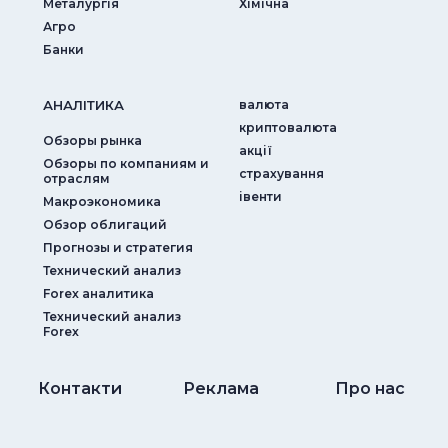
Металургія
Хімічна
Агро
Банки
АНАЛIТИКА
валюта
криптовалюта
Обзоры рынка
акції
Обзоры по компаниям и
страхування
отраслям
iвенти
Макроэкономика
Обзор облигаций
Прогнозы и стратегия
Технический анализ
Forex аналитика
Технический анализ
Forex
Контакти
Реклама
Про нас