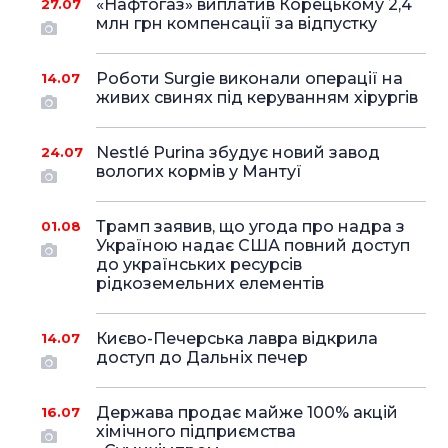
«Нафтогаз» виплатив Корецькому 2,4
27.07
млн грн компенсації за відпустку
Роботи Surgie виконали операції на
14.07
живих свинях під керуванням хірургів
Nestlé Purina збудує новий завод
24.07
вологих кормів у Мантуї
Трамп заявив, що угода про надра з
01.08
Україною надає США повний доступ
до українських ресурсів
рідкоземельних елементів
Києво-Печерська лавра відкрила
14.07
доступ до Дальніх печер
Держава продає майже 100% акцій
16.07
хімічного підприємства