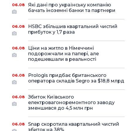
Які дані про українську компанію
06.08
бачать іноземні банки та партнери
HSBC збільшив квартальний чистий
06.08
прибуток у 1,7 раза
Ціни на житло в Німеччині
06.08
подорожчали на папері, але
подешевшали в реальності
Prologis придбає британського
06.08
оператора складів Segro за $18,8 млрд
Збиток Київського
06.08
електровагоноремонтного заводу
зменшився до 4,5 млн грн
Snap скоротила квартальний чистий
06.08
збиток на 38%