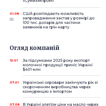
«Сумихімпром»
США розглядають можливість
01.08
запровадження застав у розмірі до
100 тис. доларів для частини
заявників на грін-карту
Огляд компаній
За підсумками 2025 року експорт
15.01
молочної продукції приніс Україні
$401 млн
Українські сировари закінчують рік зі
07.01
скороченням виробництва через
конкуренцію з імпортом
В Україні злетіли ціни на масло через
07.08