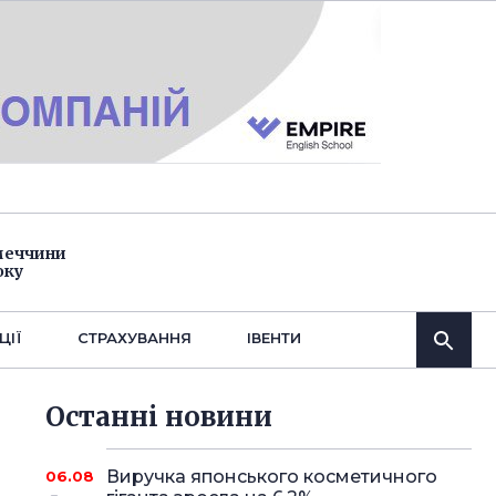
імеччини
оку
ЦІЇ
СТРАХУВАННЯ
IВЕНТИ
Останнi новини
Виручка японського косметичного
06.08