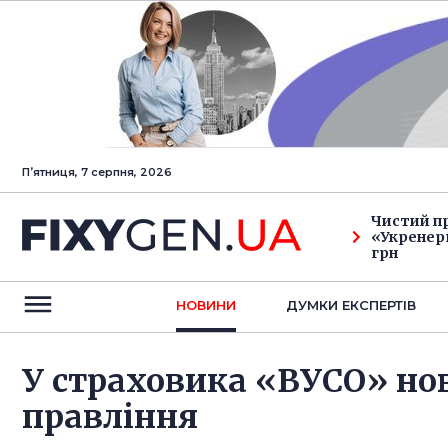
Пʼятниця, 7 серпня, 2026
Чистий п
«Укренерг
грн
НОВИНИ
ДУМКИ ЕКСПЕРТIВ
У страховика «ВУСО» но
правління