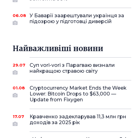
У Баварії заарештували українця за
06.08
підозрою у підготовці диверсій
Найважливіші новини
Суп vori-vori з Парагваю визнали
29.07
найкращою стравою світу
Cryptocurrency Market Ends the Week
01.08
Lower: Bitcoin Drops to $63,000 —
Update from Fixygen
Кравченко задекларував 11,3 млн грн
17.07
доходів за 2025 рік