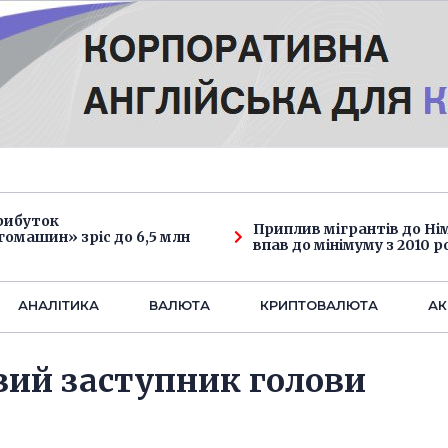
рибуток
Приплив мігрантів до Н
омашин» зріс до 6,5 млн
впав до мінімуму з 2010 р
АНАЛIТИКА
ВАЛЮТА
КРИПТОВАЛЮТА
АК
вий заступник голови