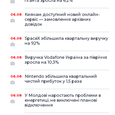
гіганта зросла на 6,2%
Киянам доступний новий онлайн-
06.08
сервіс — замовлення архівних
довідок
SpaceX збільшила квартальну виручку
06.08
на 92%
Виручка Vodafone Україна за півріччя
06.08
зросла на 10,3%
Nintendo збільшила квартальний
06.08
чистий прибуток у 1,5 раза
У Молдові наростають проблеми в
06.08
енергетиці, не виключені планові
відключення