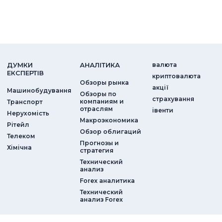
ДУМКИ
АНАЛIТИКА
валюта
ЕКСПЕРТIВ
криптовалюта
Обзоры рынка
акції
Машинобудування
Обзоры по
страхування
компаниям и
Транспорт
отраслям
iвенти
Нерухомість
Макроэкономика
Рітейл
Обзор облигаций
Телеком
Прогнозы и
Хімічна
стратегия
Технический
анализ
Forex аналитика
Технический
анализ Forex