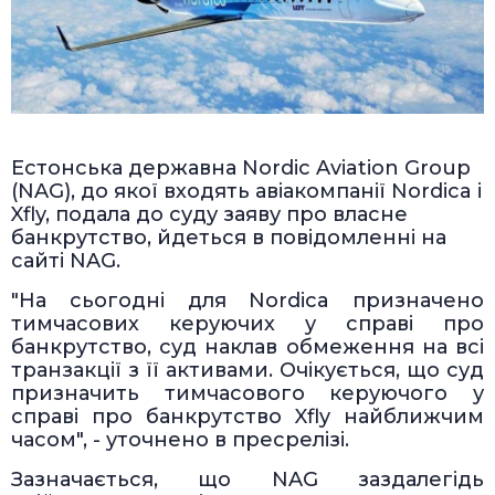
Естонська державна Nordic Aviation Group
(NAG), до якої входять авіакомпанії Nordica і
Xfly, подала до суду заяву про власне
банкрутство, йдеться в повідомленні на
сайті NAG.
"На сьогодні для Nordica призначено
тимчасових керуючих у справі про
банкрутство, суд наклав обмеження на всі
транзакції з її активами. Очікується, що суд
призначить тимчасового керуючого у
справі про банкрутство Xfly найближчим
часом", - уточнено в пресрелізі.
Зазначається, що NAG заздалегідь