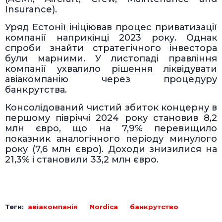
Insurance).
Уряд Естонії ініціював процес приватизації
компанії наприкінці 2023 року. Однак
спроби знайти стратегічного інвестора
були марними. У листопаді правління
компанії ухвалило рішення ліквідувати
авіакомпанію через процедуру
банкрутства.
Консолідований чистий збиток концерну в
першому півріччі 2024 року становив 8,2
млн євро, що на 7,9% перевищило
показник аналогічного періоду минулого
року (7,6 млн євро). Доходи знизилися на
21,3% і становили 33,2 млн євро.
Теги:
авіакомпанія
Nordica
банкрутство