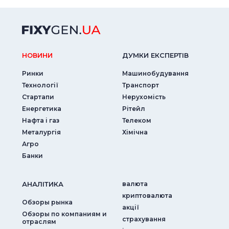
НОВИНИ
ДУМКИ ЕКСПЕРТIВ
Ринки
Машинобудування
Технології
Транспорт
Стартапи
Нерухомість
Енергетика
Рітейл
Нафта і газ
Телеком
Металургія
Хімічна
Агро
Банки
АНАЛIТИКА
валюта
криптовалюта
Обзоры рынка
акції
Обзоры по компаниям и
страхування
отраслям