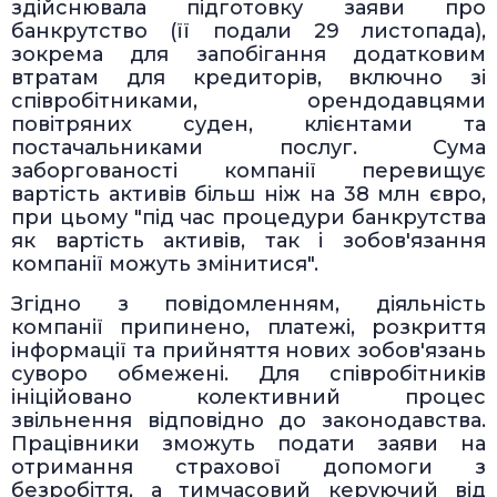
здійснювала підготовку заяви про
банкрутство (її подали 29 листопада),
зокрема для запобігання додатковим
втратам для кредиторів, включно зі
співробітниками, орендодавцями
повітряних суден, клієнтами та
постачальниками послуг. Сума
заборгованості компанії перевищує
вартість активів більш ніж на 38 млн євро,
при цьому "під час процедури банкрутства
як вартість активів, так і зобов'язання
компанії можуть змінитися".
Згідно з повідомленням, діяльність
компанії припинено, платежі, розкриття
інформації та прийняття нових зобов'язань
суворо обмежені. Для співробітників
ініційовано колективний процес
звільнення відповідно до законодавства.
Працівники зможуть подати заяви на
отримання страхової допомоги з
безробіття, а тимчасовий керуючий від