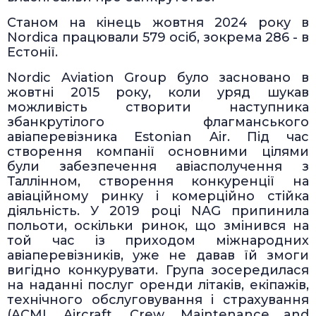
Станом на кінець жовтня 2024 року в
Nordica працювали 579 осіб, зокрема 286 - в
Естонії.
Nordic Aviation Group було засновано в
жовтні 2015 року, коли уряд шукав
можливість створити наступника
збанкрутілого флагманського
авіаперевізника Estonian Air. Під час
створення компанії основними цілями
були забезпечення авіасполучення з
Таллінном, створення конкуренції на
авіаційному ринку і комерційно стійка
діяльність. У 2019 році NAG припинила
польоти, оскільки ринок, що змінився на
той час із приходом міжнародних
авіаперевізників, уже не давав їй змоги
вигідно конкурувати. Група зосередилася
на наданні послуг оренди літаків, екіпажів,
технічного обслуговування і страхування
(ACMI, Aircraft, Crew, Maintenance and