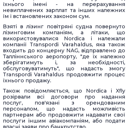
їхнього імені - на перерахування
невиплачених зарплат та інших належних
їм і встановлених законом сум.
Взяті в лізинг повітряні судна повернуто
лізинговим компаніям, а літаки, що
використовувалися Nordica і належали
компанії Transpordi Varahaldus, яка також
входить до концерну NAG, відправлено до
Талліннського аеропорту, "де їх належно
зберігатимуть і, за необхідності,
обслуговуватимуть", що надасть змогу
Transpordi Varahaldus продовжити процес
їхнього продажу.
Також повідомляється, що Nordica і Xfly
розірвали всі договори про надання
послуг, пов'язані з орендованим
персоналом, що надасть можливість
партнерам або продовжити надавати свої
послуги іншим авіакомпаніям, або подати
власні заяви про банкрутство.