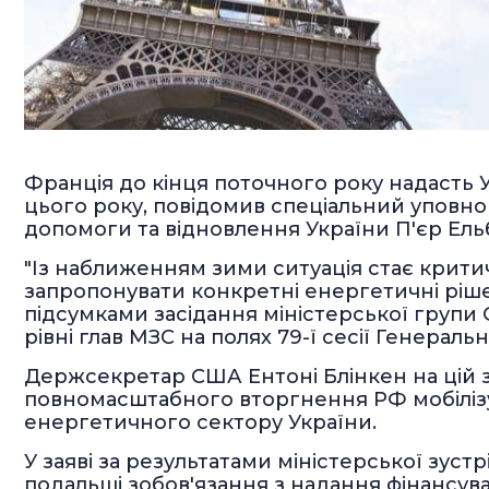
Франція до кінця поточного року надасть
цього року, повідомив спеціальний уповн
допомоги та відновлення України П'єр Ель
"Із наближенням зими ситуація стає крити
запропонувати конкретні енергетичні рішен
підсумками засідання міністерської групи 
рівні глав МЗС на полях 79-ї сесії Генераль
Держсекретар США Ентоні Блінкен на цій зу
повномасштабного вторгнення РФ мобілізу
енергетичного сектору України.
У заяві за результатами міністерської зуст
подальші зобов'язання з надання фінансув