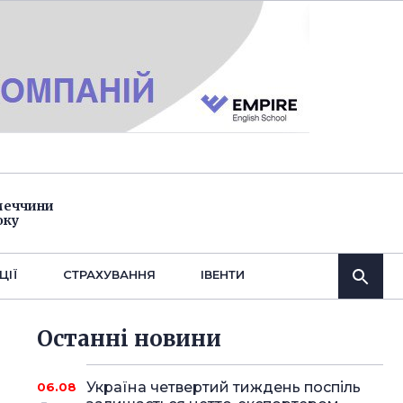
імеччини
оку
ЦІЇ
СТРАХУВАННЯ
IВЕНТИ
Останнi новини
Україна четвертий тиждень поспіль
06.08