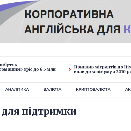
рибуток
Приплив мігрантів до Н
омашин» зріс до 6,5 млн
впав до мінімуму з 2010 р
АНАЛIТИКА
ВАЛЮТА
КРИПТОВАЛЮТА
АК
і для підтримки