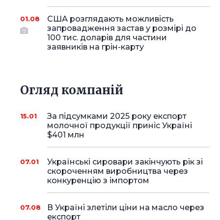
США розглядають можливість
01.08
запровадження застав у розмірі до
100 тис. доларів для частини
заявників на грін-карту
Огляд компаній
За підсумками 2025 року експорт
15.01
молочної продукції приніс Україні
$401 млн
Українські сировари закінчують рік зі
07.01
скороченням виробництва через
конкуренцію з імпортом
В Україні злетіли ціни на масло через
07.08
експорт