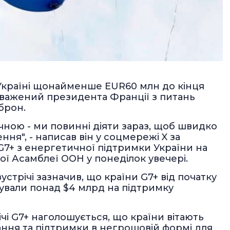
 Україні щонайменше EUR60 млн до кінця
оважений президента Франції з питань
брон.
чною - ми повинні діяти зараз, щоб швидко
ня", - написав він у соцмережі X за
G7+ з енергетичної підтримки України на
ної Асамблеї ООН у понеділок увечері.
стрічі зазначив, що країни G7+ від початку
вали понад $4 млрд на підтримку
річі G7+ наголошується, що країни вітають
ання та підтримки в негрошовій формі для