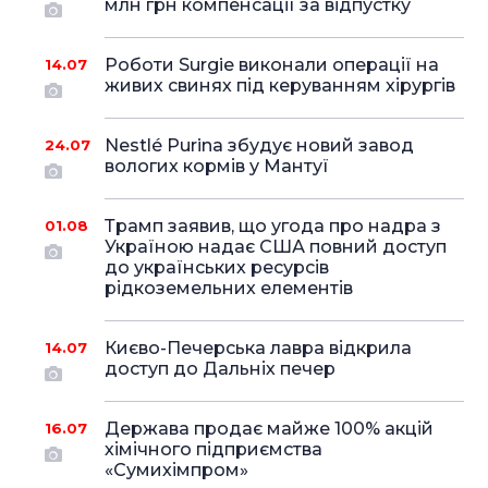
млн грн компенсації за відпустку
Роботи Surgie виконали операції на
14.07
живих свинях під керуванням хірургів
Nestlé Purina збудує новий завод
24.07
вологих кормів у Мантуї
Трамп заявив, що угода про надра з
01.08
Україною надає США повний доступ
до українських ресурсів
рідкоземельних елементів
Києво-Печерська лавра відкрила
14.07
доступ до Дальніх печер
Держава продає майже 100% акцій
16.07
хімічного підприємства
«Сумихімпром»