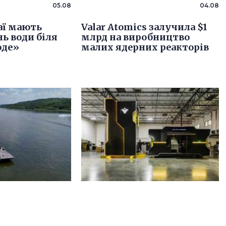
05.08
04.08
аї мають
Valar Atomics залучила $1
нь води біля
млрд на виробництво
оде»
малих ядерних реакторів