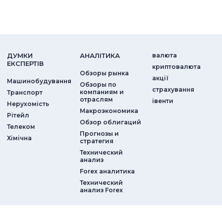
ДУМКИ
АНАЛIТИКА
валюта
ЕКСПЕРТIВ
криптовалюта
Обзоры рынка
акції
Машинобудування
Обзоры по
страхування
компаниям и
Транспорт
отраслям
iвенти
Нерухомість
Макроэкономика
Рітейл
Обзор облигаций
Телеком
Прогнозы и
Хімічна
стратегия
Технический
анализ
Forex аналитика
Технический
анализ Forex