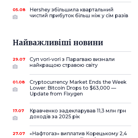
Hershey збільшила квартальний
05.08
чистий прибуток більш ніж у сім разів
Найважливіші новини
Суп vori-vori з Парагваю визнали
29.07
найкращою стравою світу
Cryptocurrency Market Ends the Week
01.08
Lower: Bitcoin Drops to $63,000 —
Update from Fixygen
Кравченко задекларував 11,3 млн грн
17.07
доходів за 2025 рік
«Нафтогаз» виплатив Корецькому 2,4
27.07