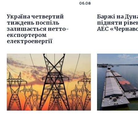
06.08
Україна четвертий
Баржі на Дун
тиждень поспіль
підняти ріве
залишається нетто-
АЕС «Чернав
експортером
електроенергії