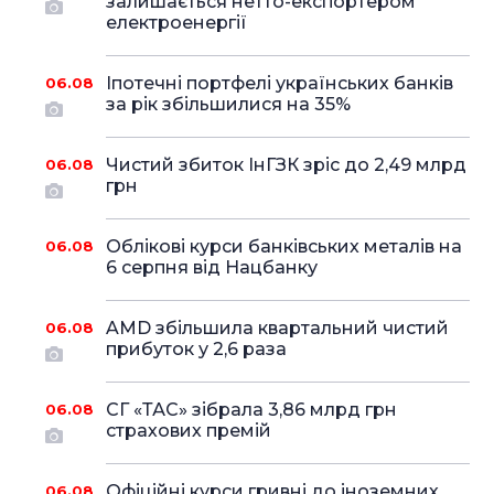
залишається нетто-експортером
електроенергії
Іпотечні портфелі українських банків
06.08
за рік збільшилися на 35%
Чистий збиток ІнГЗК зріс до 2,49 млрд
06.08
грн
Облікові курси банківських металів на
06.08
6 серпня від Нацбанку
AMD збільшила квартальний чистий
06.08
прибуток у 2,6 раза
СГ «ТАС» зібрала 3,86 млрд грн
06.08
страхових премій
Офіційні курси гривні до іноземних
06.08