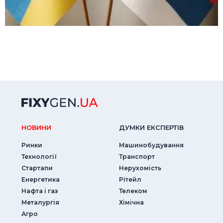
НОВИНИ
ДУМКИ ЕКСПЕРТIВ
Ринки
Машинобудування
Технології
Транспорт
Стартапи
Нерухомість
Енергетика
Рітейл
Нафта і газ
Телеком
Металургія
Хімічна
Агро