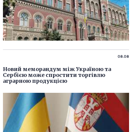
08.08
Новий меморандум між Україною та
Сербією може спростити торгівлю
аграрною продукцією