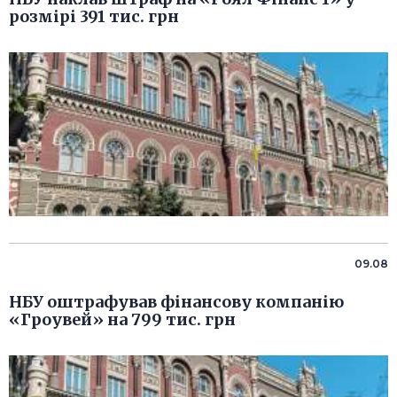
розмірі 391 тис. грн
09.08
НБУ оштрафував фінансову компанію
«Гроувей» на 799 тис. грн