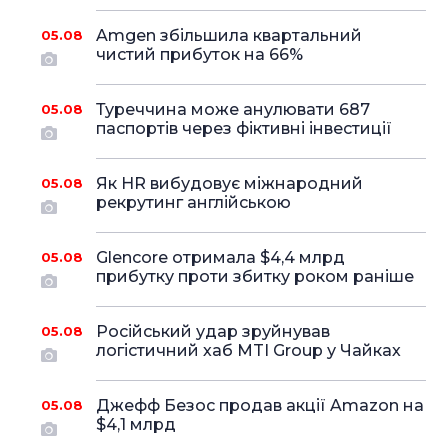
Amgen збільшила квартальний
05.08
чистий прибуток на 66%
Туреччина може анулювати 687
05.08
паспортів через фіктивні інвестиції
Як HR вибудовує міжнародний
05.08
рекрутинг англійською
Glencore отримала $4,4 млрд
05.08
прибутку проти збитку роком раніше
Російський удар зруйнував
05.08
логістичний хаб MTI Group у Чайках
Джефф Безос продав акції Amazon на
05.08
$4,1 млрд