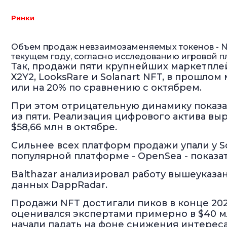
Ринки
Объем продаж невзаимозаменяемых токенов - NF
текущем году, согласно исследованию игровой п
Так, продажи пяти крупнейших маркетплей
X2Y2, LooksRare и Solanart NFT, в прошлом
или на 20% по сравнению с октябрем.
При этом отрицательную динамику показа
из пяти. Реализация цифрового актива выро
$58,66 млн в октябре.
Сильнее всех платформ продажи упали у Sol
популярной платформе - OpenSea - показа
Balthazar анализировал работу вышеуказа
данных DappRadar.
Продажи NFT достигали пиков в конце 2021
оценивался экспертами примерно в $40 м
начали падать на фоне снижения интереса