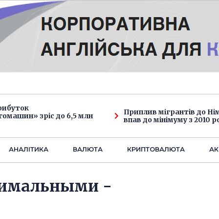
рибуток
Приплив мігрантів до Н
омашин» зріс до 6,5 млн
впав до мінімуму з 2010 р
АНАЛIТИКА
ВАЛЮТА
КРИПТОВАЛЮТА
АК
нимальными -