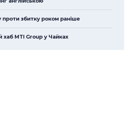
нг англійською
у проти збитку роком раніше
 хаб MTI Group у Чайках