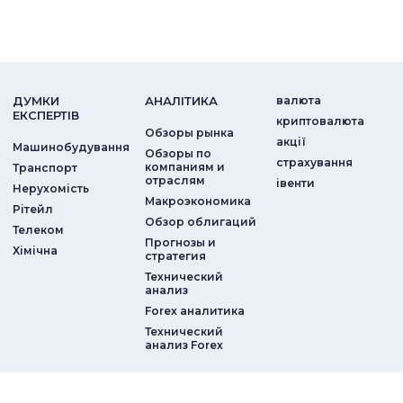
ДУМКИ
АНАЛIТИКА
валюта
ЕКСПЕРТIВ
криптовалюта
Обзоры рынка
акції
Машинобудування
Обзоры по
страхування
компаниям и
Транспорт
отраслям
iвенти
Нерухомість
Макроэкономика
Рітейл
Обзор облигаций
Телеком
Прогнозы и
Хімічна
стратегия
Технический
анализ
Forex аналитика
Технический
анализ Forex