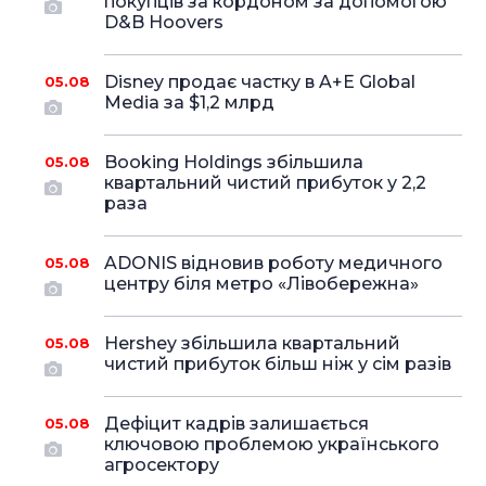
покупців за кордоном за допомогою
D&B Hoovers
Disney продає частку в A+E Global
05.08
Media за $1,2 млрд
Booking Holdings збільшила
05.08
квартальний чистий прибуток у 2,2
раза
ADONIS відновив роботу медичного
05.08
центру біля метро «Лівобережна»
Hershey збільшила квартальний
05.08
чистий прибуток більш ніж у сім разів
Дефіцит кадрів залишається
05.08
ключовою проблемою українського
агросектору