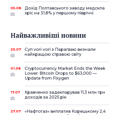
Дохід Полтавського заводу медскла
05.08
зріс на 31,8% у першому півріччі
Найважливіші новини
Суп vori-vori з Парагваю визнали
29.07
найкращою стравою світу
Cryptocurrency Market Ends the Week
01.08
Lower: Bitcoin Drops to $63,000 —
Update from Fixygen
Кравченко задекларував 11,3 млн грн
17.07
доходів за 2025 рік
«Нафтогаз» виплатив Корецькому 2,4
27.07