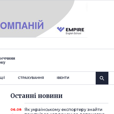
імеччини
оку
ЦІЇ
СТРАХУВАННЯ
IВЕНТИ
Останнi новини
Як українському експортеру знайти
06.08