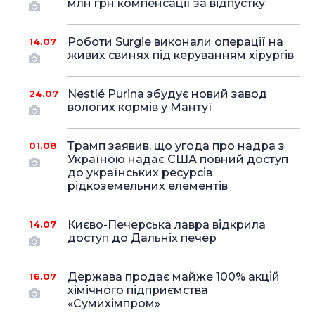
млн грн компенсації за відпустку
Роботи Surgie виконали операції на
14.07
живих свинях під керуванням хірургів
Nestlé Purina збудує новий завод
24.07
вологих кормів у Мантуї
Трамп заявив, що угода про надра з
01.08
Україною надає США повний доступ
до українських ресурсів
рідкоземельних елементів
Києво-Печерська лавра відкрила
14.07
доступ до Дальніх печер
Держава продає майже 100% акцій
16.07
хімічного підприємства
«Сумихімпром»