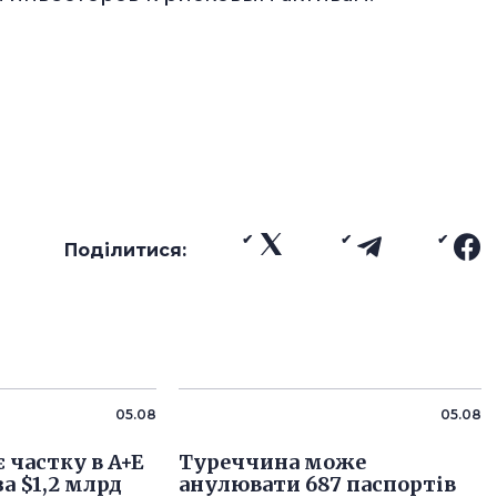
Поділитися:
05.08
05.08
 частку в A+E
Туреччина може
за $1,2 млрд
анулювати 687 паспортів