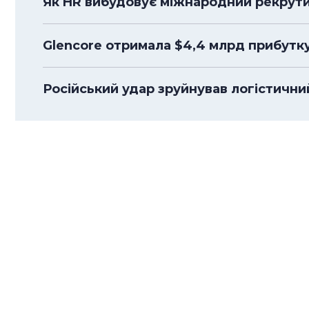
Як HR вибудовує міжнародний рекрути
Glencore отримала $4,4 млрд прибутк
Російський удар зруйнував логістичний