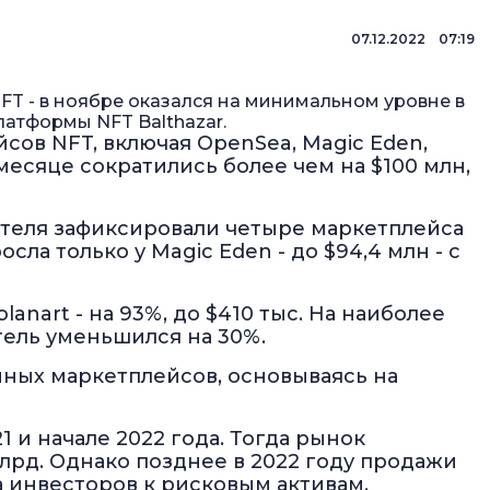
07.12.2022 07:19
T - в ноябре оказался на минимальном уровне в
латформы NFT Balthazar.
сов NFT, включая OpenSea, Magic Eden,
 месяце сократились более чем на $100 млн,
теля зафиксировали четыре маркетплейса
сла только у Magic Eden - до $94,4 млн - с
anart - на 93%, до $410 тыс. На наиболее
тель уменьшился на 30%.
нных маркетплейсов, основываясь на
 и начале 2022 года. Тогда рынок
лрд. Однако позднее в 2022 году продажи
 инвесторов к рисковым активам.