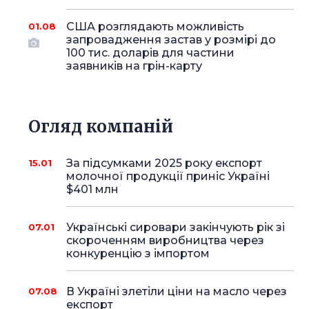
США розглядають можливість
01.08
запровадження застав у розмірі до
100 тис. доларів для частини
заявників на грін-карту
Огляд компаній
За підсумками 2025 року експорт
15.01
молочної продукції приніс Україні
$401 млн
Українські сировари закінчують рік зі
07.01
скороченням виробництва через
конкуренцію з імпортом
В Україні злетіли ціни на масло через
07.08
експорт