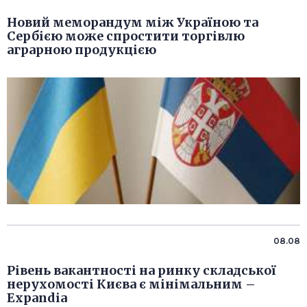
Новий меморандум між Україною та
Сербією може спростити торгівлю
аграрною продукцією
08.08
Рівень вакантності на ринку складської
нерухомості Києва є мінімальним –
Expandia