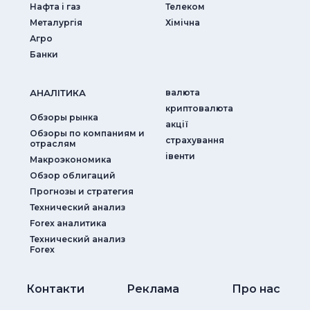
Нафта і газ
Телеком
Металургія
Хімічна
Агро
Банки
АНАЛIТИКА
валюта
криптовалюта
Обзоры рынка
акції
Обзоры по компаниям и
страхування
отраслям
iвенти
Макроэкономика
Обзор облигаций
Прогнозы и стратегия
Технический анализ
Forex аналитика
Технический анализ
Forex
Контакти
Реклама
Про нас