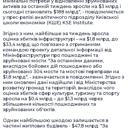
мінімальні потреби у відновленні зруйнованих
активів за останній тиждень зросли на $3 млрд і
сьогодні становлять $188 млрд", - повідомляється
у прес-релізі аналітичного підрозділу Київської
школи економіки (КШЕ) KSE Institute.
Згідно з ним, найбільше за тиждень зросла
оцінка збитків інфраструктурі – на $1,8 млрд, до
$33,4 млрд, що пов'язано з отриманням
командою проекту детальної інформації від
Мінінфраструктури про пошкоджені та
зруйновані мости. "За останніми даними,
внаслідок бойових дій пошкоджено або
зруйновано 304 мости та мостові переправи на
$1,8 млрд", - зазначається в повідомленні. Згідно з
ним оновлені дані надійшли і від Міністерства
розвитку громад та територій, внаслідок чого
оцінка збитків сфер культури, туризму та спорту
зросла на $0,4 млрд – до $1,3 млрд через
збільшення кількості пошкоджених та
зруйнованих об'єктів.
Однак найбільшою шкодою залишається в
частині житлових будівель - $47,8 млрд. "За