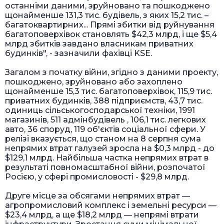
останніми даними, зруйновано та пошкоджено
щонайменше 131,3 тис. будівель, з яких 15,2 тис. –
багатоквартирних... Прямі збитки від руйнування
багатоповерхівок становлять $42,3 млрд, і ще $5,4
млрд збитків завдано власникам приватних
будинків", - зазначили фахівці KSE.
Загалом з початку війни, згідно з даними проекту,
пошкоджено, зруйновано або захоплено
щонайменше 15,3 тис. багатоповерхівок, 115,9 тис.
приватних будинків, 388 підприємств, 43,7 тис.
одиниць сільськогосподарської техніки, 1991
магазинів, 511 адмінбудівель , 106,1 тис. легкових
авто, 36 споруд, 119 об'єктів соціальної сфери. У
релізі вказується, що станом на 8 серпня сума
непрямих втрат галузей зросла на $0,3 млрд - до
$129,1 млрд. Найбільша частка непрямих втрат в
результаті повномасштабної війни, розпочатої
Росією, у сфері промисловості - $29,8 млрд.
Друге місце за обсягами непрямих втрат —
агропромисловий комплекс і земельні ресурси —
$23,4 млрд, а ще $18,2 млрд — непрямі втрати