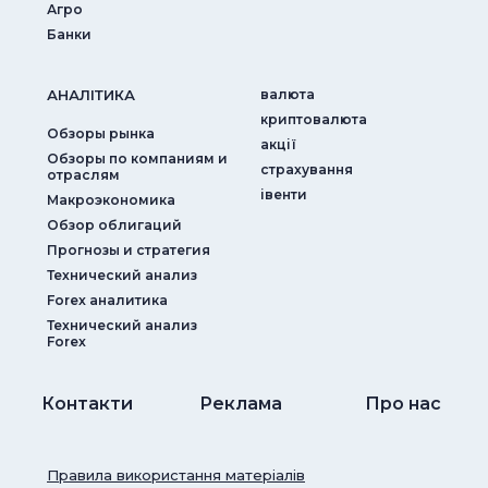
Агро
Банки
АНАЛIТИКА
валюта
криптовалюта
Обзоры рынка
акції
Обзоры по компаниям и
страхування
отраслям
iвенти
Макроэкономика
Обзор облигаций
Прогнозы и стратегия
Технический анализ
Forex аналитика
Технический анализ
Forex
Контакти
Реклама
Про нас
Правила використання матеріалів