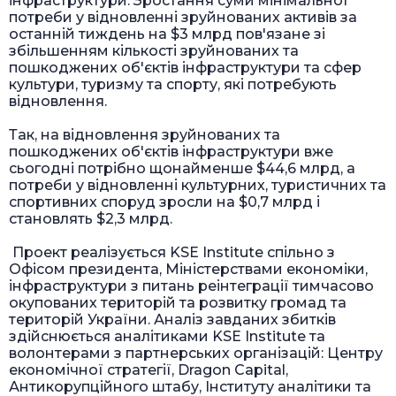
інфраструктури. Зростання суми мінімальної
потреби у відновленні зруйнованих активів за
останній тиждень на $3 млрд пов'язане зі
збільшенням кількості зруйнованих та
пошкоджених об'єктів інфраструктури та сфер
культури, туризму та спорту, які потребують
відновлення.
Так, на відновлення зруйнованих та
пошкоджених об'єктів інфраструктури вже
сьогодні потрібно щонайменше $44,6 млрд, а
потреби у відновленні культурних, туристичних та
спортивних споруд зросли на $0,7 млрд і
становлять $2,3 млрд.
Проект реалізується KSE Institute спільно з
Офісом президента, Міністерствами економіки,
інфраструктури з питань реінтеграції тимчасово
окупованих територій та розвитку громад та
територій України. Аналіз завданих збитків
здійснюється аналітиками KSE Institute та
волонтерами з партнерських організацій: Центру
економічної стратегії, Dragon Capital,
Антикорупційного штабу, Інституту аналітики та