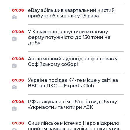
eBay збільшив квартальний чистий
07.08
прибуток більш ніж у 1,5 раза
У Казахстані запустили молочну
07.08
ферму потужністю до 150 тонн на
добу
Англомовний аудіогід запрацював у
07.08
Софійському соборі
Україна посідає 44-те місце у світі за
07.08
ВВП за ПКС — Experts Club
РФ атакувала сім об’єктів видобутку
07.08
«Укрнафти» та чотири АЗК
Сицилійське містечко Наро відкрило
07.08
прийом заявок на купівлю покинутих