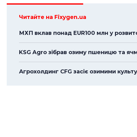
Читайте на Fixygen.ua
МХП вклав понад EUR100 млн у розвито
KSG Agro зібрав озиму пшеницю та ячмі
Агрохолдинг CFG засіє озимими культу