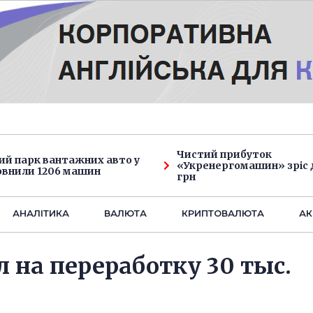
Чистий прибуток
ий парк вантажних авто у
«Укренергомашин» зріс д
овнили 1206 машин
грн
АНАЛIТИКА
ВАЛЮТА
КРИПТОВАЛЮТА
АК
 на переработку 30 тыс.