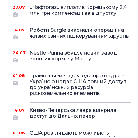
«Нафтогаз» виплатив Корецькому 2,4
27.07
млн грн компенсації за відпустку
Роботи Surgie виконали операції на
14.07
живих свинях під керуванням хірургів
Nestlé Purina збудує новий завод
24.07
вологих кормів у Мантуї
Трамп заявив, що угода про надра з
01.08
Україною надає США повний доступ
до українських ресурсів
рідкоземельних елементів
Києво-Печерська лавра відкрила
14.07
доступ до Дальніх печер
США розглядають можливість
01.08