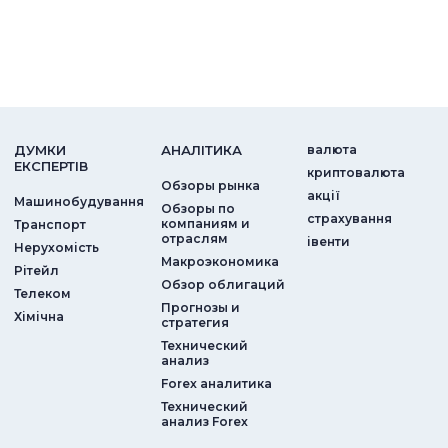
ДУМКИ
АНАЛIТИКА
валюта
ЕКСПЕРТIВ
криптовалюта
Обзоры рынка
акції
Машинобудування
Обзоры по
страхування
компаниям и
Транспорт
отраслям
iвенти
Нерухомість
Макроэкономика
Рітейл
Обзор облигаций
Телеком
Прогнозы и
Хімічна
стратегия
Технический
анализ
Forex аналитика
Технический
анализ Forex