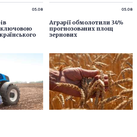
05.08
05.08
ів
Аграрії обмолотили 34%
 ключовою
прогнозованих площ
країнського
зернових