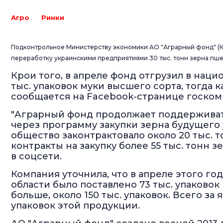
Агро
Ринки
Подконтрольное Министерству экономики АО "Аграрный фонд" (Ки
переработку украинскими предприятиями 30 тыс. тонн зерна пшени
Крои того, в апреле фонд отгрузил в наци
тыс. упаковок муки высшего сорта, тогда ка
сообщается на Facebook-странице госком
"Аграрный фонд продолжает поддерживат
через программу закупки зерна будущего у
общество законтрактовало около 20 тыс. 
контракты на закупку более 55 тыс. тонн з
в соцсети.
Компания уточнила, что в апреле этого го
области было поставлено 73 тыс. упаковок 
больше, около 150 тыс. упаковок. Всего за
упаковок этой продукции.