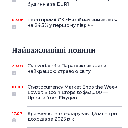
будинків за EUR1
Чисті премії СК «Надійна» знизилися
07.08
на 24,3% у першому півріччі
Найважливіші новини
Суп vori-vori з Парагваю визнали
29.07
найкращою стравою світу
Cryptocurrency Market Ends the Week
01.08
Lower: Bitcoin Drops to $63,000 —
Update from Fixygen
Кравченко задекларував 11,3 млн грн
17.07
доходів за 2025 рік