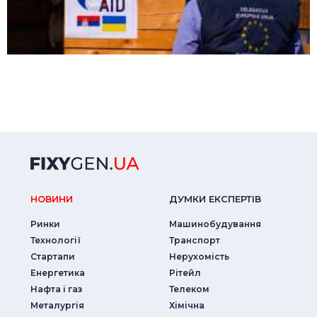
НОВИНИ
ДУМКИ ЕКСПЕРТIВ
Ринки
Машинобудування
Технології
Транспорт
Стартапи
Нерухомість
Енергетика
Рітейл
Нафта і газ
Телеком
Металургія
Хімічна