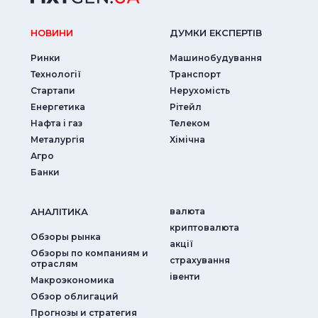
НОВИНИ
ДУМКИ ЕКСПЕРТIВ
Ринки
Машинобудування
Технології
Транспорт
Стартапи
Нерухомість
Енергетика
Рітейл
Нафта і газ
Телеком
Металургія
Хімічна
Агро
Банки
АНАЛIТИКА
валюта
криптовалюта
Обзоры рынка
акції
Обзоры по компаниям и
страхування
отраслям
iвенти
Макроэкономика
Обзор облигаций
Прогнозы и стратегия