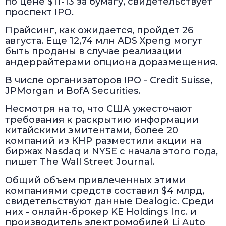
по цене $11-13 за бумагу, свидетельствует
проспект IPO.
Прайсинг, как ожидается, пройдет 26
августа. Еще 12,74 млн ADS Xpeng могут
быть проданы в случае реализации
андеррайтерами опциона доразмещения.
В числе организаторов IPO - Credit Suisse,
JPMorgan и BofA Securities.
Несмотря на то, что США ужесточают
требования к раскрытию информации
китайскими эмитентами, более 20
компаний из КНР разместили акции на
биржах Nasdaq и NYSE с начала этого года,
пишет The Wall Street Journal.
Общий объем привлеченных этими
компаниями средств составил $4 млрд,
свидетельствуют данные Dealogic. Среди
них - онлайн-брокер KE Holdings Inc. и
производитель электромобилей Li Auto