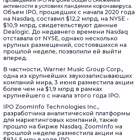
проведения IPO на фоне общего снижения
активности в условиях пандемии коронавируса.
Объем IPO, прошедших с начала 2020 года
на Nasdaq, составил $12,2 млрд, на NYSE -
$10,9 млрд, свидетельствуют данные
Dealogic. До недавнего времени Nasdaq
отставала от NYSE, однако несколько
крупных размещений, состоявшихся на
прошлой неделе, позволили ей выйти
вперед.
В частности, Warner Music Group Corp.,
одна из крупнейших звукозаписывающих
компаний мира, 3 июня разместила акции
более чем на $1,9 млрд в рамках
крупнейшего с начала этого года IPO.
IPO ZoomInfo Technologies Inc.,
разработчика аналитической платформы
для маркетинговых компаний, также
прошло на бирже Nasdaq. ZoomInfo на
прошлой неделе разместила акции на
$934,5 млн в ходе IPO.