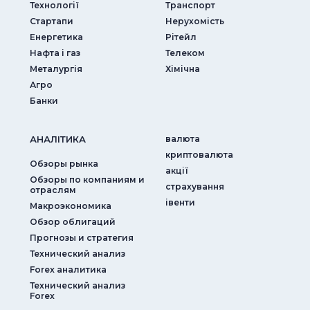
Технології
Транспорт
Стартапи
Нерухомість
Енергетика
Рітейл
Нафта і газ
Телеком
Металургія
Хімічна
Агро
Банки
АНАЛIТИКА
валюта
криптовалюта
Обзоры рынка
акції
Обзоры по компаниям и
страхування
отраслям
iвенти
Макроэкономика
Обзор облигаций
Прогнозы и стратегия
Технический анализ
Forex аналитика
Технический анализ
Forex