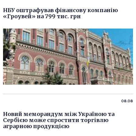
НБУ оштрафував фінансову компанію
«Гроувей» на 799 тис. грн
08.08
Новий меморандум між Україною та
Сербією може спростити торгівлю
аграрною продукцією