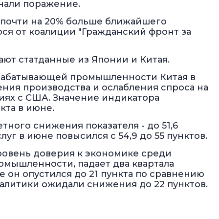
знали поражение.
, почти на 20% больше ближайшего
ся от коалиции "Гражданский фронт за
ют статданные из Японии и Китая.
ерабатывающей промышленности Китая в
ния производства и ослабления спроса на
иях с США. Значение индикатора
нкта в июне.
ного снижения показателя - до 51,6
уг в июне повысился с 54,9 до 55 пунктов.
ровень доверия к экономике среди
мышленности, падает два квартала
е он опустился до 21 пункта по сравнению
аналитики ожидали снижения до 22 пунктов.