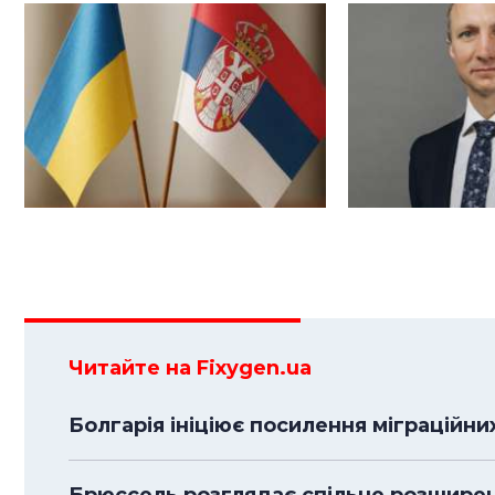
Читайте на Fixygen.ua
Болгарія ініціює посилення міграційн