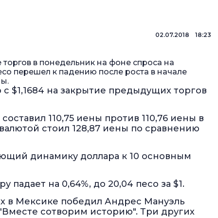
02.07.2018 18:23
 торгов в понедельник на фоне спроса на
со перешел к падению после роста в начале
ы.
ию с $1,1684 на закрытие предыдущих торгов
оставил 110,75 иены против 110,76 иены в
 валютой стоил 128,87 иены по сравнению
ающий динамику доллара к 10 основным
падает на 0,64%, до 20,04 песо за $1.
ах в Мексике победил Андрес Мануэль
 "Вместе сотворим историю". Три других