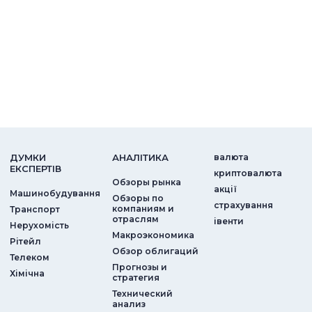
ДУМКИ
АНАЛIТИКА
валюта
ЕКСПЕРТIВ
криптовалюта
Обзоры рынка
акції
Машинобудування
Обзоры по
страхування
компаниям и
Транспорт
отраслям
iвенти
Нерухомість
Макроэкономика
Рітейл
Обзор облигаций
Телеком
Прогнозы и
Хімічна
стратегия
Технический
анализ