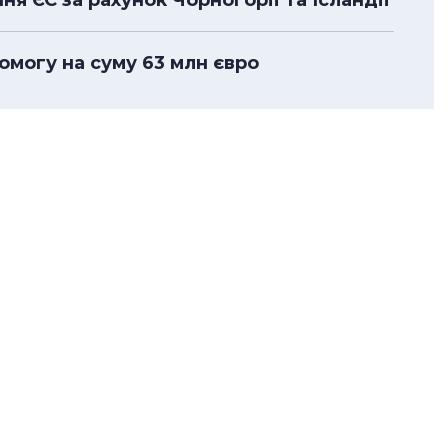
я ЄС за рахунок Чорногорії та Ісландії
омогу на суму 63 млн євро