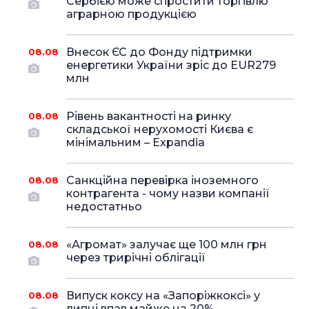
Сербією може спростити торгівлю
аграрною продукцією
Внесок ЄС до Фонду підтримки
08.08
енергетики України зріс до EUR279
млн
Рівень вакантності на ринку
08.08
складської нерухомості Києва є
мінімальним – Expandia
Санкційна перевірка іноземного
08.08
контрагента - чому назви компанії
недостатньо
«Агромат» залучає ще 100 млн грн
08.08
через трирічні облігації
Випуск коксу на «Запоріжкоксі» у
08.08
липні впав майже на 20%