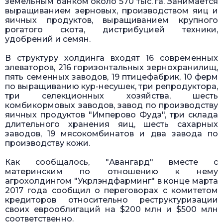
земельным банком около 570 тыс. га. Занимается
выращиванием зерновых, производством яиц и
яичных продуктов, выращиванием крупного
рогатого скота, дистрибуцией техники,
удобрений и семян.
В структуру холдинга входят 16 современных
элеваторов, 216 горизонтальных зернохранилищ,
пять семенных заводов, 19 птицефабрик, 10 ферм
по выращиванию кур-несушек, три репродуктора,
три селекционных хозяйства, шесть
комбикормовых заводов, завод по производству
яичных продуктов "Имперово Фудз", три склада
длительного хранения яиц, шесть сахарных
заводов, 19 мясокомбинатов и два завода по
производству кожи.
Как сообщалось, "Авангард" вместе с
материнским по отношению к нему
агрохолдингом "Укрлэндфарминг" в конце марта
2017 года сообщил о переговорах с комитетом
кредиторов относительно реструктуризации
своих еврооблигаций на $200 млн и $500 млн
соответственно.