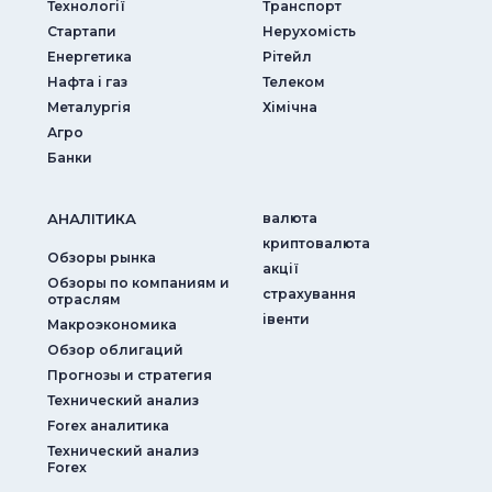
Технології
Транспорт
Стартапи
Нерухомість
Енергетика
Рітейл
Нафта і газ
Телеком
Металургія
Хімічна
Агро
Банки
АНАЛIТИКА
валюта
криптовалюта
Обзоры рынка
акції
Обзоры по компаниям и
страхування
отраслям
iвенти
Макроэкономика
Обзор облигаций
Прогнозы и стратегия
Технический анализ
Forex аналитика
Технический анализ
Forex