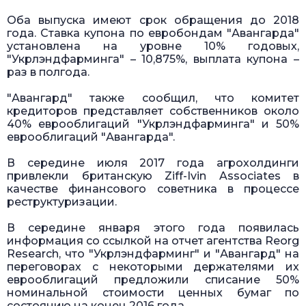
Оба выпуска имеют срок обращения до 2018
года. Ставка купона по евробондам "Авангарда"
установлена на уровне 10% годовых,
"Укрлэндфарминга" – 10,875%, выплата купона –
раз в полгода.
"Авангард" также сообщил, что комитет
кредиторов представляет собственников около
40% еврооблигаций "Укрлэндфарминга" и 50%
еврооблигаций "Авангарда".
В середине июля 2017 года агрохолдинги
привлекли британскую Ziff-Ivin Associates в
качестве финансового советника в процессе
реструктуризации.
В середине января этого года появилась
информация со ссылкой на отчет агентства Reorg
Research, что "Укрлэндфарминг" и "Авангард" на
переговорах с некоторыми держателями их
еврооблигаций предложили списание 50%
номинальной стоимости ценных бумаг по
состоянию на конец 2016 года.