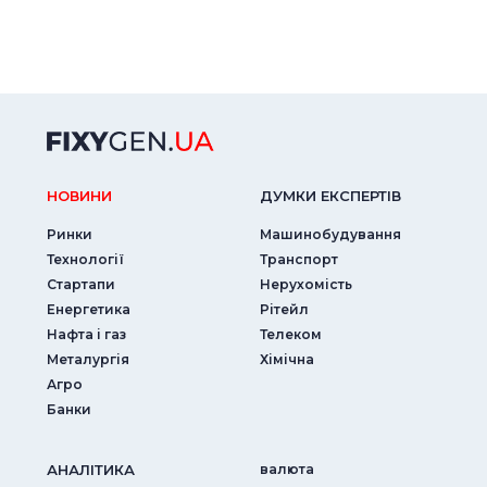
НОВИНИ
ДУМКИ ЕКСПЕРТIВ
Ринки
Машинобудування
Технології
Транспорт
Стартапи
Нерухомість
Енергетика
Рітейл
Нафта і газ
Телеком
Металургія
Хімічна
Агро
Банки
АНАЛIТИКА
валюта