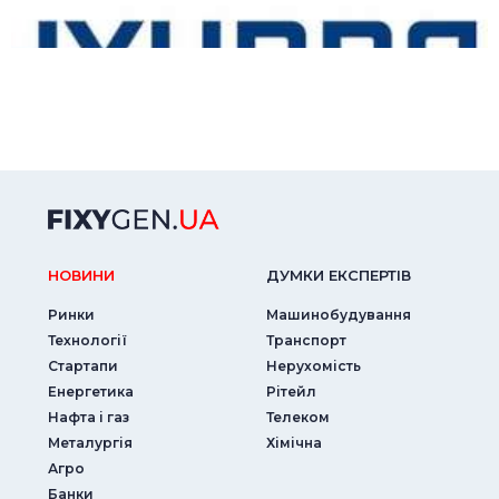
НОВИНИ
ДУМКИ ЕКСПЕРТIВ
Ринки
Машинобудування
Технології
Транспорт
Стартапи
Нерухомість
Енергетика
Рітейл
Нафта і газ
Телеком
Металургія
Хімічна
Агро
Банки