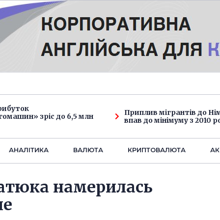
рибуток
Приплив мігрантів до Н
омашин» зріс до 6,5 млн
впав до мінімуму з 2010 р
АНАЛIТИКА
ВАЛЮТА
КРИПТОВАЛЮТА
АК
атюка намерилась
ие