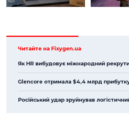
Читайте на Fixygen.ua
Як HR вибудовує міжнародний рекрути
Glencore отримала $4,4 млрд прибутк
Російський удар зруйнував логістичний