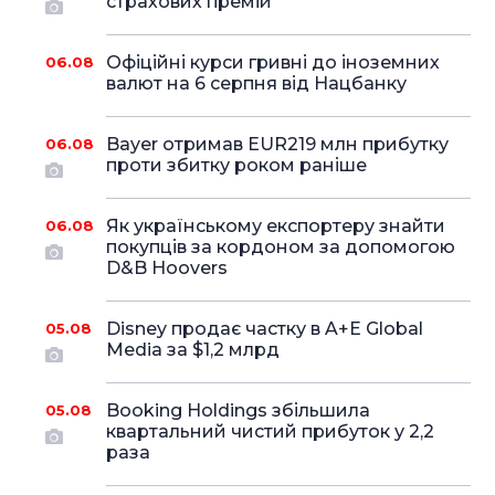
страхових премій
Офіційні курси гривні до іноземних
06.08
валют на 6 серпня від Нацбанку
Bayer отримав EUR219 млн прибутку
06.08
проти збитку роком раніше
Як українському експортеру знайти
06.08
покупців за кордоном за допомогою
D&B Hoovers
Disney продає частку в A+E Global
05.08
Media за $1,2 млрд
Booking Holdings збільшила
05.08
квартальний чистий прибуток у 2,2
раза