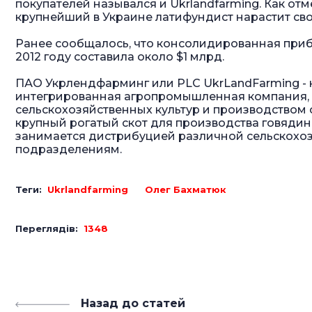
покупателей назывался и Ukrlandfarming. Как от
крупнейший в Украине латифундист нарастит свой
Ранее сообщалось, что консолидированная приб
2012 году составила около $1 млрд.
ПАО Укрлендфарминг или PLC UkrLandFarming - 
интегрированная агропромышленная компания,
сельскохозяйственных культур и производством 
крупный рогатый скот для производства говядин
занимается дистрибуцией различной сельскохоз
подразделениям.
Теги:
Ukrlandfarming
Олег Бахматюк
Переглядів:
1348
Назад до статей