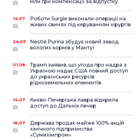
млн грн компенсації за відпустку
Роботи Surgie виконали операції на
14.07
живих свинях під керуванням хірургів
Nestlé Purina збудує новий завод
24.07
вологих кормів у Мантуї
Трамп заявив, що угода про надра з
01.08
Україною надає США повний доступ
до українських ресурсів
рідкоземельних елементів
Києво-Печерська лавра відкрила
14.07
доступ до Дальніх печер
Держава продає майже 100% акцій
16.07
хімічного підприємства
«Сумихімпром»