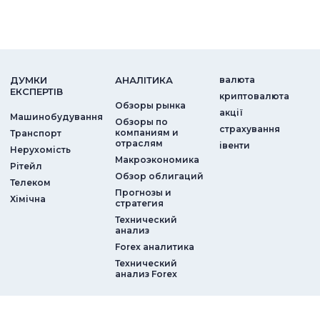
ДУМКИ
АНАЛIТИКА
валюта
ЕКСПЕРТIВ
криптовалюта
Обзоры рынка
акції
Машинобудування
Обзоры по
страхування
компаниям и
Транспорт
отраслям
iвенти
Нерухомість
Макроэкономика
Рітейл
Обзор облигаций
Телеком
Прогнозы и
Хімічна
стратегия
Технический
анализ
Forex аналитика
Технический
анализ Forex