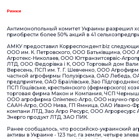
Ринки
Антимонопольный комитет Украины разрешил хо
приобрести более 50% акций в 41 сельхозпредпр
АМКУ предоставил Корреспондент.biz cледующи
ООО им. К. Петровского, ООО Батьківщина, ОО
Агротекс-Николаев, ООО Югтранзитсервіс-Агроп
ЛТД, ООО Федорівка і К, ООО Торговый дом Ва
Вересень, ПСП им. Т. Г. Шевченко, ООО Агрофир
частной агрофирмы Полузірська, ОАО Лебедь, 
предприятие, ОАО Браїлівське, Зао Підгороднян
ПСП Гошівське, крестьянского (фермерского) хо
торговая фирма Макон и Компания, ЧСП Черныше
ООО агрофирма Олімпекс-Агро, ООО научно-про
СААН-Агро, ООО Нива, ГП Ямница, ОАО Ивано-Ф
компани ЛТД, Зао Агро Ресурс, ООО Агроресурс
Энерго продукт ЛТД, ЗАО ПИК.
Ранее сообщалось, что российско-украинский а
активы в Украине - 123 тыс. га земли, четыре эл