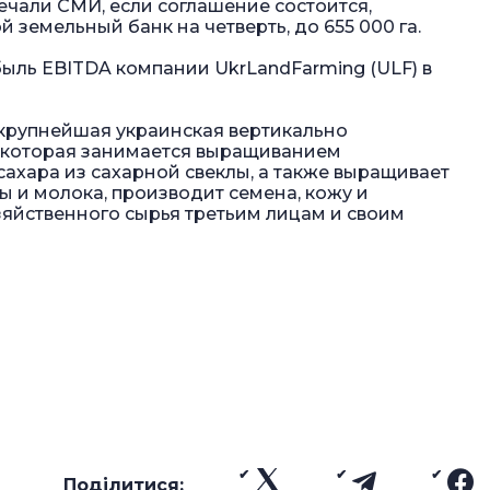
мечали СМИ, если соглашение состоится,
 земельный банк на четверть, до 655 000 га.
ыль EBITDA компании UkrLandFarming (ULF) в
крупнейшая украинская вертикально
 которая занимается выращиванием
сахара из сахарной свеклы, а также выращивает
ы и молока, производит семена, кожу и
яйственного сырья третьим лицам и своим
Поділитися: