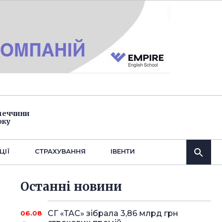
імеччини
оку
ЦІЇ
СТРАХУВАННЯ
IВЕНТИ
Останнi новини
СГ «ТАС» зібрала 3,86 млрд грн
06.08