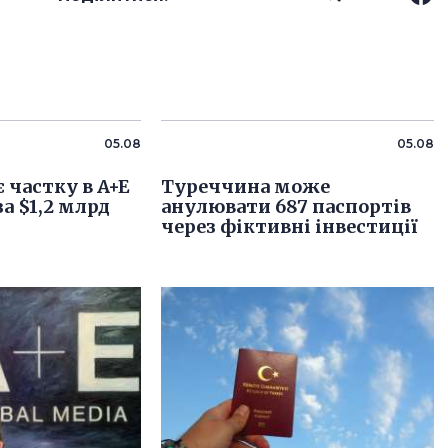
05.08
05.08
 частку в A+E
Туреччина може
за $1,2 млрд
анулювати 687 паспортів
через фіктивні інвестиції