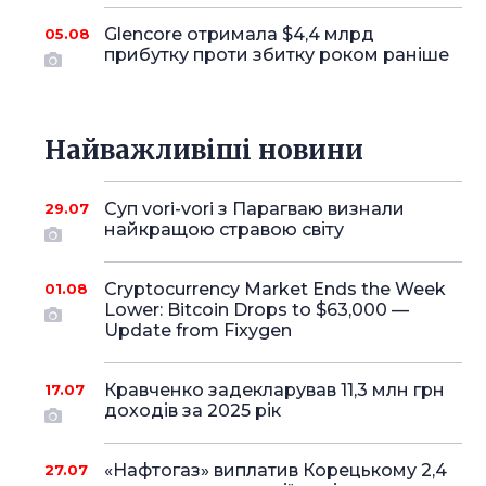
Glencore отримала $4,4 млрд
05.08
прибутку проти збитку роком раніше
Найважливіші новини
Суп vori-vori з Парагваю визнали
29.07
найкращою стравою світу
Cryptocurrency Market Ends the Week
01.08
Lower: Bitcoin Drops to $63,000 —
Update from Fixygen
Кравченко задекларував 11,3 млн грн
17.07
доходів за 2025 рік
«Нафтогаз» виплатив Корецькому 2,4
27.07