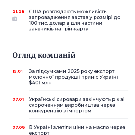
США розглядають можливість
01.08
запровадження застав у розмірі до
100 тис. доларів для частини
заявників на грін-карту
Огляд компаній
За підсумками 2025 року експорт
15.01
молочної продукції приніс Україні
$401 млн
Українські сировари закінчують рік зі
07.01
скороченням виробництва через
конкуренцію з імпортом
В Україні злетіли ціни на масло через
07.08
експорт