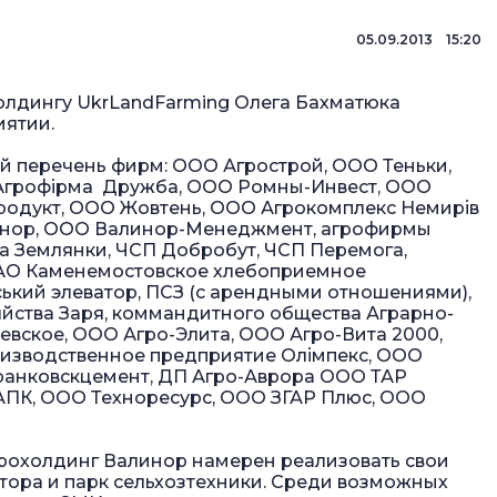
05.09.2013 15:20
лдингу UkrLandFarming Олега Бахматюка
иятии.
й перечень фирм: ООО Агрострой, ООО Теньки,
О Агрофірма Дружба, ООО Ромны-Инвест, ООО
родукт, ООО Жовтень, ООО Агрокомплекс Немирів
линор, ООО Валинор-Менеджмент, агрофирмы
ма Землянки, ЧСП Добробут, ЧСП Перемога,
ОАО Каменемостовское хлебоприемное
ський элеватор, ПСЗ (с арендными отношениями),
зяйства Заря, коммандитного общества Аграрно-
вское, ООО Агро-Элита, ООО Агро-Вита 2000,
изводственное предприятие Олімпекс, ООО
ранковскцемент, ДП Агро-Аврора ООО ТАР
 АПК, ООО Техноресурс, ООО ЗГАР Плюс, ООО
грохолдинг Валинор намерен реализовать свои
еватора и парк сельхозтехники. Среди возможных