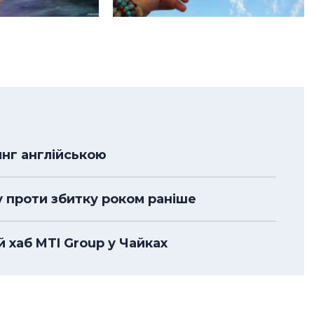
нг англійською
у проти збитку роком раніше
 хаб MTI Group у Чайках