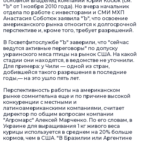
основной владелец компании Юрий Косюк (см.
"Ъ" от 1 ноября 2010 года). Но вчера начальник
отдела по работе с инвесторами и СМИ МХП
Анастасия Соботюк заявила "Ъ", что освоение
американского рынка относится к долгосрочной
перспективе и, кроме того, требует разрешений.
В Госветфитослужбе "Ъ" заверили, что "сейчас
ведутся активные переговоры" по допуску
украинского мяса птицы на рынок США. На какой
стадии они находятся, в ведомстве не уточнили.
Для примера: у Чили — одной из стран,
добившейся такого разрешения в последние
годы,— на это ушло пять лет.
Перспективность работы на американском
рынке сомнительна еще и по причине высокой
конкуренции с местными и
латиноамериканскими компаниями, считает
директор по общим вопросам компании
"Агромарс" Алексей Марченко. По его словам, в
Украине для выращивания 1 кг живого веса
курицы используется в среднем на 20% больше
кормов, чем в США. "В Бразилии или Аргентине