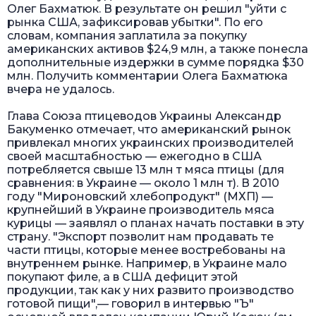
Олег Бахматюк. В результате он решил "уйти с
рынка США, зафиксировав убытки". По его
словам, компания заплатила за покупку
американских активов $24,9 млн, а также понесла
дополнительные издержки в сумме порядка $30
млн. Получить комментарии Олега Бахматюка
вчера не удалось.
Глава Союза птицеводов Украины Александр
Бакуменко отмечает, что американский рынок
привлекал многих украинских производителей
своей масштабностью — ежегодно в США
потребляется свыше 13 млн т мяса птицы (для
сравнения: в Украине — около 1 млн т). В 2010
году "Мироновский хлебопродукт" (МХП) —
крупнейший в Украине производитель мяса
курицы — заявлял о планах начать поставки в эту
страну. "Экспорт позволит нам продавать те
части птицы, которые менее востребованы на
внутреннем рынке. Например, в Украине мало
покупают филе, а в США дефицит этой
продукции, так как у них развито производство
готовой пищи",— говорил в интервью "Ъ"