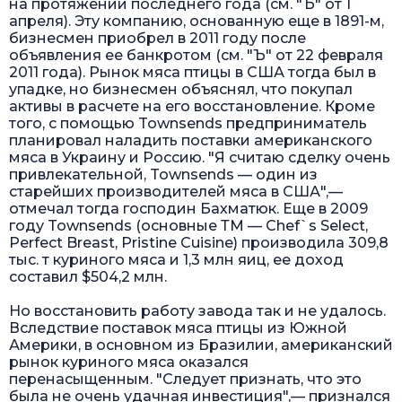
на протяжении последнего года (см. "Ъ" от 1
апреля). Эту компанию, основанную еще в 1891-м,
бизнесмен приобрел в 2011 году после
объявления ее банкротом (см. "Ъ" от 22 февраля
2011 года). Рынок мяса птицы в США тогда был в
упадке, но бизнесмен объяснял, что покупал
активы в расчете на его восстановление. Кроме
того, с помощью Townsends предприниматель
планировал наладить поставки американского
мяса в Украину и Россию. "Я считаю сделку очень
привлекательной, Townsends — один из
старейших производителей мяса в США",—
отмечал тогда господин Бахматюк. Еще в 2009
году Townsends (основные ТМ — Chef`s Select,
Perfect Breast, Pristine Cuisine) производила 309,8
тыс. т куриного мяса и 1,3 млн яиц, ее доход
составил $504,2 млн.
Но восстановить работу завода так и не удалось.
Вследствие поставок мяса птицы из Южной
Америки, в основном из Бразилии, американский
рынок куриного мяса оказался
перенасыщенным. "Следует признать, что это
была не очень удачная инвестиция",— признался