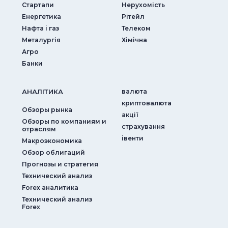
Стартапи
Нерухомість
Енергетика
Рітейл
Нафта і газ
Телеком
Металургія
Хімічна
Агро
Банки
АНАЛIТИКА
валюта
криптовалюта
Обзоры рынка
акції
Обзоры по компаниям и
страхування
отраслям
iвенти
Макроэкономика
Обзор облигаций
Прогнозы и стратегия
Технический анализ
Forex аналитика
Технический анализ
Forex