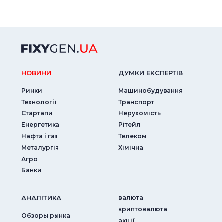
НОВИНИ
ДУМКИ ЕКСПЕРТIВ
Ринки
Машинобудування
Технології
Транспорт
Стартапи
Нерухомість
Енергетика
Рітейл
Нафта і газ
Телеком
Металургія
Хімічна
Агро
Банки
АНАЛIТИКА
валюта
криптовалюта
Обзоры рынка
акції