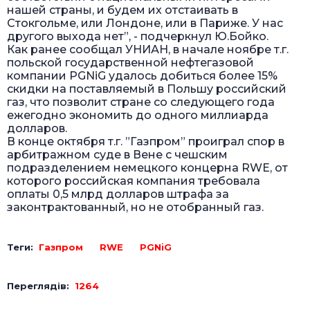
нашей страны, и будем их отстаивать в
Стокгольме, или Лондоне, или в Париже. У нас
другого выхода нет”, - подчеркнул Ю.Бойко.
Как ранее сообщал УНИАН, в начале ноябре т.г.
польской государственной нефтегазовой
компании PGNiG удалось добиться более 15%
скидки на поставляемый в Польшу российский
газ, что позволит стране со следующего года
ежегодно экономить до одного миллиарда
долларов.
В конце октября т.г. ”Газпром” проиграл спор в
арбитражном суде в Вене с чешским
подразделением немецкого концерна RWE, от
которого российская компания требовала
оплаты 0,5 млрд долларов штрафа за
законтрактованный, но не отобранный газ.
Теги:
Газпром
RWE
PGNiG
Переглядів:
1264