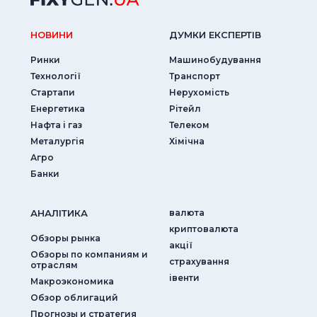
НОВИНИ
ДУМКИ ЕКСПЕРТIВ
Ринки
Машинобудування
Технології
Транспорт
Стартапи
Нерухомість
Енергетика
Рітейл
Нафта і газ
Телеком
Металургія
Хімічна
Агро
Банки
АНАЛIТИКА
валюта
криптовалюта
Обзоры рынка
акції
Обзоры по компаниям и
страхування
отраслям
iвенти
Макроэкономика
Обзор облигаций
Прогнозы и стратегия