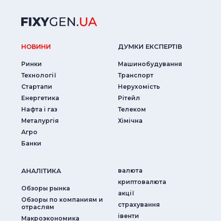
НОВИНИ
ДУМКИ ЕКСПЕРТIВ
Ринки
Машинобудування
Технології
Транспорт
Стартапи
Нерухомість
Енергетика
Рітейл
Нафта і газ
Телеком
Металургія
Хімічна
Агро
Банки
АНАЛIТИКА
валюта
криптовалюта
Обзоры рынка
акції
Обзоры по компаниям и
страхування
отраслям
iвенти
Макроэкономика