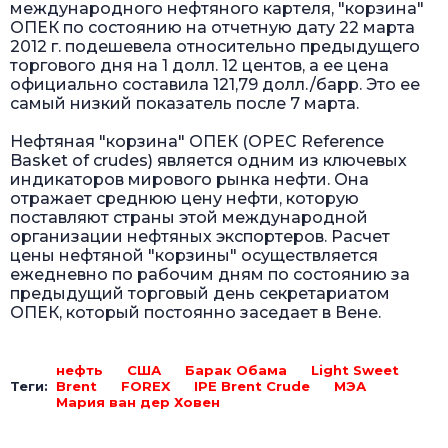
международного нефтяного картеля, "корзина"
ОПЕК по состоянию на отчетную дату 22 марта
2012 г. подешевела относительно предыдущего
торгового дня на 1 долл. 12 центов, а ее цена
официально составила 121,79 долл./барр. Это ее
самый низкий показатель после 7 марта.
Нефтяная "корзина" ОПЕК (OPEC Reference
Basket of crudes) является одним из ключевых
индикаторов мирового рынка нефти. Она
отражает среднюю цену нефти, которую
поставляют страны этой международной
организации нефтяных экспортеров. Расчет
цены нефтяной "корзины" осуществляется
ежедневно по рабочим дням по состоянию за
предыдущий торговый день секретариатом
ОПЕК, который постоянно заседает в Вене.
нефть
США
Барак Обама
Light Sweet
Теги:
Brent
FOREX
IPE Brent Crude
МЭА
Мария ван дер Ховен