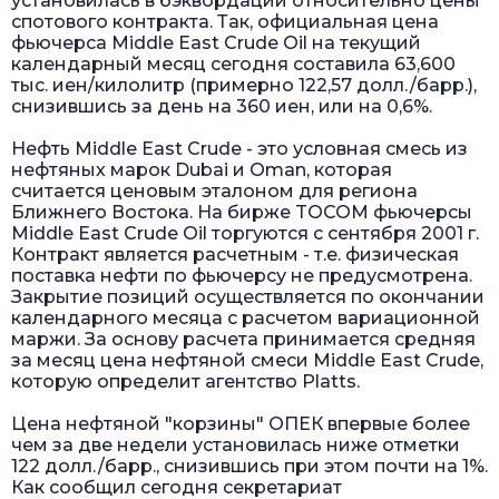
установилась в бэквордации относительно цены
спотового контракта. Так, официальная цена
фьючерса Middle East Crude Oil на текущий
календарный месяц сегодня составила 63,600
тыс. иен/килолитр (примерно 122,57 долл./барр.),
снизившись за день на 360 иен, или на 0,6%.
Нефть Middle East Crude - это условная смесь из
нефтяных марок Dubai и Oman, которая
считается ценовым эталоном для региона
Ближнего Востока. На бирже TOCOM фьючерсы
Middle East Crude Oil торгуются с сентября 2001 г.
Контракт является расчетным - т.е. физическая
поставка нефти по фьючерсу не предусмотрена.
Закрытие позиций осуществляется по окончании
календарного месяца с расчетом вариационной
маржи. За основу расчета принимается средняя
за месяц цена нефтяной смеси Middle East Crude,
которую определит агентство Platts.
Цена нефтяной "корзины" ОПЕК впервые более
чем за две недели установилась ниже отметки
122 долл./барр., снизившись при этом почти на 1%.
Как сообщил сегодня секретариат