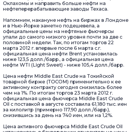
Оклахомы и направить больше нефти на
нефтеперерабатывающие заводы Техаса.
Напомним, накануне нефть на биржах в Лондоне
и в Нью-Йорке заметно подешевела, а
официальные цены на нефтяные фьючерсы
упали до самого низкого уровня почти за две с
половиной недели. Так, по итогам торгов 22
марта 2012 г. впервые после 6 марта с.г.
официальная цена нефти Brent установилась
ниже 123,5 долл./барр., а официальная цена
нефти WTI (Light Sweet) - ниже 105,4 долл./барр.
Цена нефти Middle East Crude на Tокийской
товарной бирже (ТOCOM) применительно к ее
активному контракту сегодня снизилась более
чем на 1%. По итогам торгов 23 марта 2012 г.
официальная цена фьючерса Middle East Crude
Oil с поставкой в августе составила 61,180 тыс. иен
за килолитр (примерно 117,90 долл./барр.),
снизившись за день на 740 иен, или на 1,2%.
Цена активного фьючерса Middle East Crude Oil