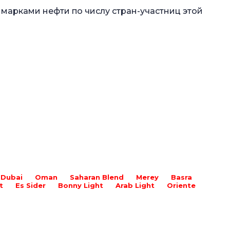
2 марками нефти по числу стран-участниц этой
Dubai
Oman
Saharan Blend
Merey
Basra
t
Es Sider
Bonny Light
Arab Light
Oriente