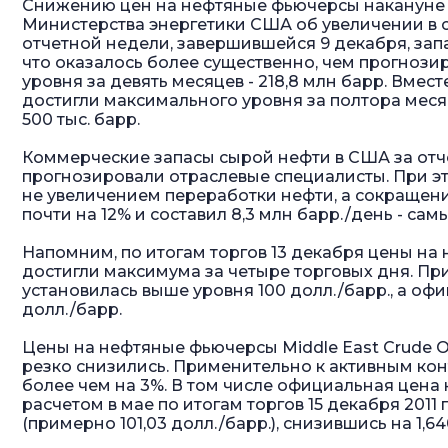
Снижению цен на нефтяные фьючерсы накануне
Министерства энергетики США об увеличении в ст
отчетной недели, завершившейся 9 декабря, запа
что оказалось более существенно, чем прогнози
уровня за девять месяцев - 218,8 млн барр. Вмес
достигли максимального уровня за полтора месяца
500 тыс. барр.
Коммерческие запасы сырой нефти в США за отчет
прогнозировали отраслевые специалисты. При э
не увеличением переработки нефти, а сокращени
почти на 12% и составил 8,3 млн барр./день - сам
Напомним, по итогам торгов 13 декабря цены на
достигли максимума за четыре торговых дня. При
установилась выше уровня 100 долл./барр., а оф
долл./барр.
Цены на нефтяные фьючерсы Middle East Crude O
резко снизились. Применительно к активным кон
более чем на 3%. В том числе официальная цена
расчетом в мае по итогам торгов 15 декабря 2011 
(примерно 101,03 долл./барр.), снизившись на 1,640