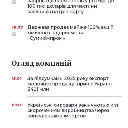
запровадження застав у розмірі до
100 тис. доларів для частини
заявників на грін-карту
Держава продає майже 100% акцій
16.07
хімічного підприємства
«Сумихімпром»
Огляд компаній
За підсумками 2025 року експорт
15.01
молочної продукції приніс Україні
$401 млн
Українські сировари закінчують рік зі
07.01
скороченням виробництва через
конкуренцію з імпортом