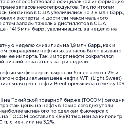
 также способствовала официальная информация
ране запасов нефтепродуктов. Так, по итогам
сы бензинов в США увеличились на 3,8 млн барр.,
ровали эксперты, и достигли максимального
те с тем запасы тяжелых дистиллятов в США
 - 141,5 млн барр., увеличившись за неделю на
ную неделю снизились на 1,9 млн барр., как и
том сокращение нефтяных запасов было вызвано
ем ее импорта. Так, импорт нефти сократился
ый низкий показатель за три недели.
 нефтяные фьючерсы выросли более чем на 2% и
 этом официальная цена нефти WTI (Light Sweet)
ициальная цена нефти Brent превысила отметку 109
il на Tокийской товарной бирже (ТOCOM) сегодня
трактам цены на нефть в Токио сегодня упали
 наиболее активного по сделкам фьючерса с
г. на TOCOM составила 49,610 тыс. иен за килолитр
 тыс. иен, или на 3,2%.