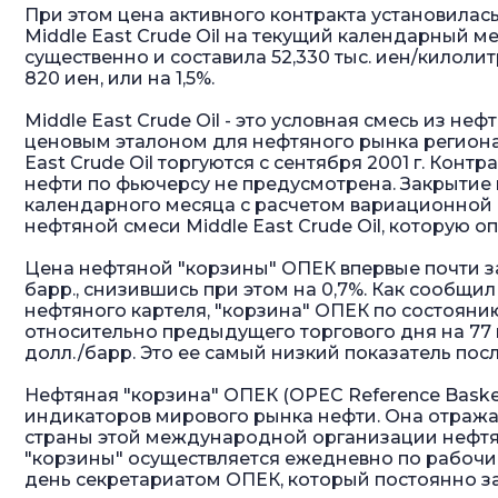
При этом цена активного контракта установилас
Middle East Crude Oil на текущий календарный м
существенно и составила 52,330 тыс. иен/килолит
820 иен, или на 1,5%.
Middle East Crude Oil - это условная смесь из не
ценовым эталоном для нефтяного рынка регион
East Crude Oil торгуются с сентября 2001 г. Контр
нефти по фьючерсу не предусмотрена. Закрытие
календарного месяца с расчетом вариационной 
нефтяной смеси Middle East Crude Oil, которую оп
Цена нефтяной "корзины" ОПЕК впервые почти за
барр., снизившись при этом на 0,7%. Как сообщ
нефтяного картеля, "корзина" ОПЕК по состоянию
относительно предыдущего торгового дня на 77 ц
долл./барр. Это ее самый низкий показатель после
Нефтяная "корзина" ОПЕК (OPEC Reference Basket
индикаторов мирового рынка нефти. Она отража
страны этой международной организации нефтя
"корзины" осуществляется ежедневно по рабоч
день секретариатом ОПЕК, который постоянно за