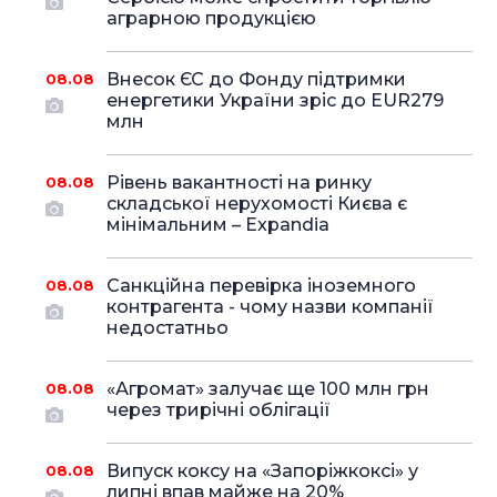
аграрною продукцією
Внесок ЄС до Фонду підтримки
08.08
енергетики України зріс до EUR279
млн
Рівень вакантності на ринку
08.08
складської нерухомості Києва є
мінімальним – Expandia
Санкційна перевірка іноземного
08.08
контрагента - чому назви компанії
недостатньо
«Агромат» залучає ще 100 млн грн
08.08
через трирічні облігації
Випуск коксу на «Запоріжкоксі» у
08.08
липні впав майже на 20%