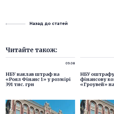
Назад до статей
Читайте також:
09.08
НБУ наклав штраф на
НБУ оштрафу
«Роял Фінанс 1» у розмірі
фінансову к
391 тис. грн
«Гроувей» на