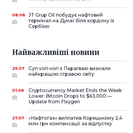
JT Grup Oil побудує нафтовий
08.08
термінал на Дунаї біля кордону із
Сербією
Найважливіші новини
Суп vori-vori з Парагваю визнали
29.07
найкращою стравою світу
Cryptocurrency Market Ends the Week
01.08
Lower: Bitcoin Drops to $63,000 —
Update from Fixygen
«Нафтогаз» виплатив Корецькому 2,4
27.07
млн грн компенсації за відпустку