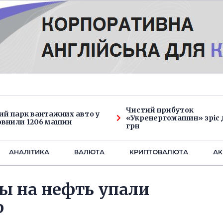
Чистий прибуток
ий парк вантажних авто у
«Укренергомашин» зріс д
овнили 1206 машин
грн
АНАЛIТИКА
ВАЛЮТА
КРИПТОВАЛЮТА
АК
ы на нефть упали
р