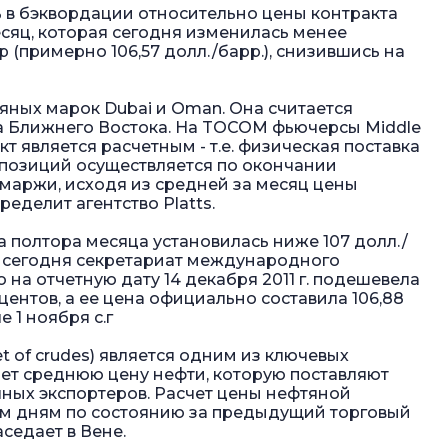
ь в бэквордации относительно цены контракта
есяц, которая сегодня изменилась менее
р (примерно 106,57 долл./барр.), снизившись на
фтяных марок Dubai и Oman. Она считается
а Ближнего Востока. На TOCOM фьючерсы Middle
акт является расчетным - т.е. физическая поставка
 позиций осуществляется по окончании
маржи, исходя из средней за месяц цены
ределит агентство Platts.
 полтора месяца установилась ниже 107 долл./
ил сегодня секретариат международного
 на отчетную дату 14 декабря 2011 г. подешевела
ентов, а ее цена официально составила 106,88
 1 ноября с.г
 of crudes) является одним из ключевых
ет среднюю цену нефти, которую поставляют
ных экспортеров. Расчет цены нефтяной
им дням по состоянию за предыдущий торговый
седает в Вене.