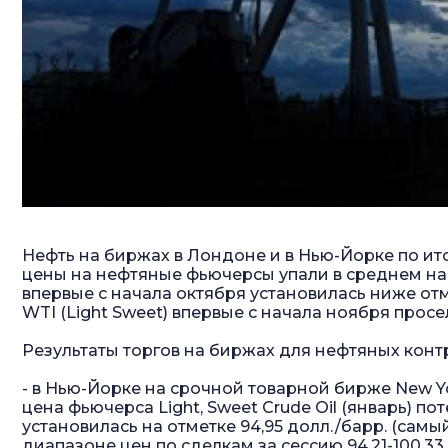
Нефть на биржах в Лондоне и в Нью-Йорке по итог
цены на нефтяные фьючерсы упали в среднем на 
впервые с начала октября установилась ниже отм
WTI (Light Sweet) впервые с начала ноября просе
Результаты торгов на биржах для нефтяных конт
- в Нью-Йорке на срочной товарной бирже New Y
цена фьючерса Light, Sweet Crude Oil (январь) поте
установилась на отметке 94,95 долл./барр. (самый
диапазоне цен по сделкам за сессию 94,21-100,33 