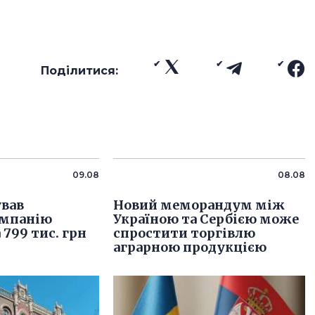
Поділитися:
09.08
08.08
вав
Новий меморандум між
омпанію
Україною та Сербією може
 799 тис. грн
спростити торгівлю
аграрною продукцією