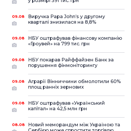
у розмірі 391 тис. грн
Виручка Papa John’s у другому
09.08
кварталі знизилася на 8,8%
НБУ оштрафував фінансову компанію
09.08
«Гроувей» на 799 тис. грн
НБУ покарав Райффайзен Банк за
09.08
порушення фінмоніторингу
Аграрії Вінниччини обмолотили 60%
09.08
площ ранніх зернових
НБУ оштрафував «Український
09.08
капітал» на 42,5 млн грн
Новий меморандум між Україною та
08.08
Сербією може спростити торгівлю