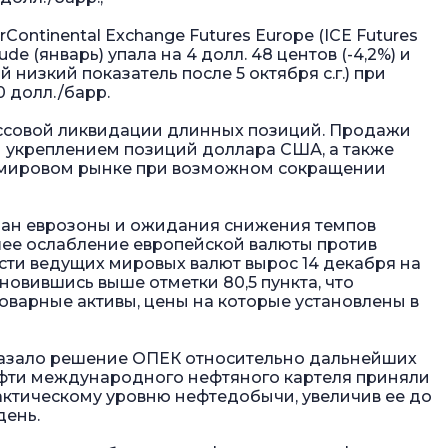
Continental Exchange Futures Europe (IСE Futures
e (январь) упала на 4 долл. 48 центов (-4,2%) и
й низкий показатель после 5 октября с.г.) при
0 долл./барр.
ассовой ликвидации длинных позиций. Продажи
укреплением позиций доллара США, а также
 мировом рынке при возможном сокращении
тран еврозоны и ожидания снижения темпов
ее ослабление европейской валюты против
сти ведущих мировых валют вырос 14 декабря на
ановившись выше отметки 80,5 пункта, что
товарные активы, цены на которые установлены в
казало решение ОПЕК относительно дальнейших
ефти международного нефтяного картеля приняли
актическому уровню нефтедобычи, увеличив ее до
день.