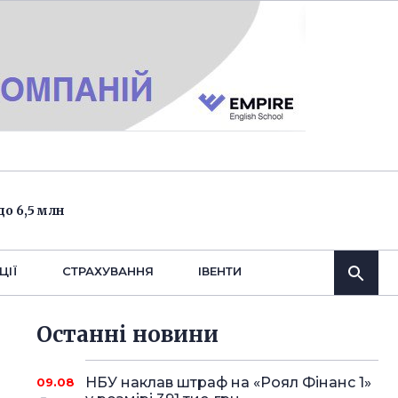
о 6,5 млн
ЦІЇ
СТРАХУВАННЯ
IВЕНТИ
Останнi новини
НБУ наклав штраф на «Роял Фінанс 1»
09.08