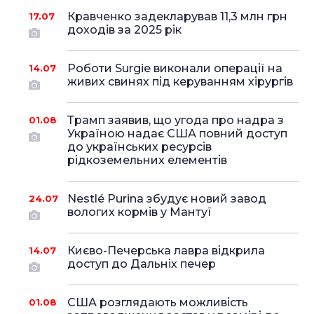
Кравченко задекларував 11,3 млн грн
17.07
доходів за 2025 рік
Роботи Surgie виконали операції на
14.07
живих свинях під керуванням хірургів
Трамп заявив, що угода про надра з
01.08
Україною надає США повний доступ
до українських ресурсів
рідкоземельних елементів
Nestlé Purina збудує новий завод
24.07
вологих кормів у Мантуї
Києво-Печерська лавра відкрила
14.07
доступ до Дальніх печер
США розглядають можливість
01.08