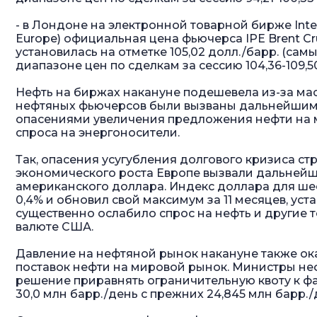
- в Лондоне на электронной товарной бирже Inter
Europe) официальная цена фьючерса IPE Brent Crud
установилась на отметке 105,02 долл./барр. (самы
диапазоне цен по сделкам за сессию 104,36-109,5
Нефть на биржах накануне подешевела из-за м
нефтяных фьючерсов были вызваны дальнейшим 
опасениями увеличения предложения нефти на
спроса на энергоносители.
Так, опасения усугубления долгового кризиса с
экономического роста Европе вызвали дальнейш
американского доллара. Индекс доллара для ше
0,4% и обновил свой максимум за 11 месяцев, уст
существенно ослабило спрос на нефть и другие 
валюте США.
Давление на нефтяной рынок накануне также о
поставок нефти на мировой рынок. Министры н
решение приравнять ограничительную квоту к ф
30,0 млн барр./день с прежних 24,845 млн барр./