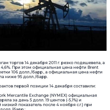
ам торгов 14 декабря 2011 г. резко подешевела, а
4,6%. При этом официальная цена нефти Brent
етки 106 долл./барр., а официальная цена нефти
ла ниже 95 долл./барр.
рактов первой позиции 14 декабря составили:
ork Mercantile Exchange (NYMEX) официальная
ряла за день 5 долл. 19 центов (-5,1%) и
 низкий показатель после 4 ноября с.г.) при
долл./барр.;