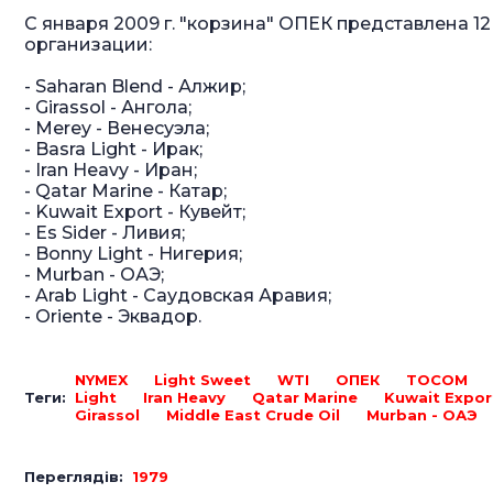
С января 2009 г. "корзина" ОПЕК представлена 1
организации:
- Saharan Blend - Алжир;
- Girassol - Ангола;
- Merey - Венесуэла;
- Basra Light - Ирак;
- Iran Heavy - Иран;
- Qatar Marine - Катар;
- Kuwait Export - Кувейт;
- Es Sider - Ливия;
- Bonny Light - Нигерия;
- Murban - ОАЭ;
- Arab Light - Саудовская Аравия;
- Oriente - Эквадор.
NYMEX
Light Sweet
WTI
ОПЕК
ТOCOM
Теги:
Light
Iran Heavy
Qatar Marine
Kuwait Expor
Girassol
Middle East Crude Oil
Murban - ОАЭ
Переглядів:
1979