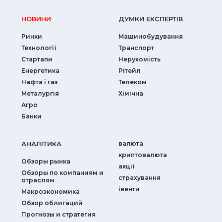
НОВИНИ
ДУМКИ ЕКСПЕРТIВ
Ринки
Машинобудування
Технології
Транспорт
Стартапи
Нерухомість
Енергетика
Рітейл
Нафта і газ
Телеком
Металургія
Хімічна
Агро
Банки
АНАЛIТИКА
валюта
криптовалюта
Обзоры рынка
акції
Обзоры по компаниям и
страхування
отраслям
iвенти
Макроэкономика
Обзор облигаций
Прогнозы и стратегия