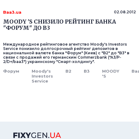
Baa3.ua
02.08.2012
MOODY 'S СНИЗИЛО РЕЙТИНГ БАНКА
"ФОРУМ" ДО B3
Международное рейтинговое агентство Moody's Investors
Service понизило долгосрочный рейтинг депозитов в
национальной валюте банка "Форум" (Киев) с "B2" до "B3" в
связи с продажей его германским Commerzbank ("A3/P-
2/D+/baa3") украинскому "Смарт-холдингу".
Форум
Moody's
B2
B3
MOODY
Ba
Investors
'S
Service