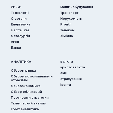
Ринки
Машинобудування
Технології
Транспорт
Стартапи
Нерухомість
Енергетика
Рітейл
Нафта і газ
Телеком
Металургія
Хімічна
Агро
Банки
АНАЛIТИКА
валюта
криптовалюта
Обзоры рынка
акції
Обзоры по компаниям и
страхування
отраслям
iвенти
Макроэкономика
Обзор облигаций
Прогнозы и стратегия
Технический анализ
Forex аналитика