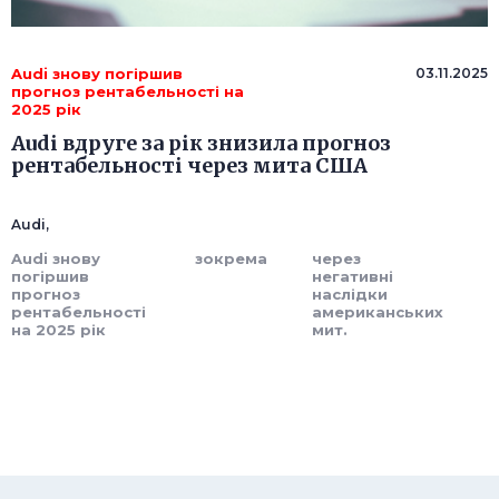
Audi знову погіршив
03.11.2025
прогноз рентабельності на
2025 рік
Audi вдруге за рік знизила прогноз
рентабельності через мита США
Audi,
Audi знову
зокрема
через
погіршив
негативні
прогноз
наслідки
рентабельності
американських
на 2025 рік
мит.