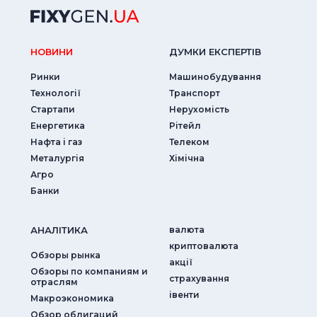
НОВИНИ
ДУМКИ ЕКСПЕРТIВ
Ринки
Машинобудування
Технології
Транспорт
Стартапи
Нерухомість
Енергетика
Рітейл
Нафта і газ
Телеком
Металургія
Хімічна
Агро
Банки
АНАЛIТИКА
валюта
криптовалюта
Обзоры рынка
акції
Обзоры по компаниям и
страхування
отраслям
iвенти
Макроэкономика
Обзор облигаций