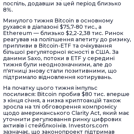
поспіль, додавши за цей період близько
8%.
Минулого тижня Bitcoin в основному
рухався в діапазоні $75,7-80 тис., а
Ethereum — близько $2,2-2,38 тис. Ринок
реагував на поліпшення апетиту до ризику,
припливи в Bitcoin-ETF та очікування
більшої регуляторної ясності в США. За
даними Saxo, потоки в ETF у середині
тижня були неоднозначними, але до
п'ятниці знову стали позитивними, що
підтримало відновлення котирувань.
На початку цього тижня імпульс
посилився: Bitcoin пробив $80 тис. вперше
з кінця січня, а низка криптоакцій також
зросла на тлі обговорення компромісу
щодо американського Clarity Act, який має
уточнити регулювання ринку цифрових
активів і стейблкоїнів. Investors.com
зазначає, що законопроект підтримав