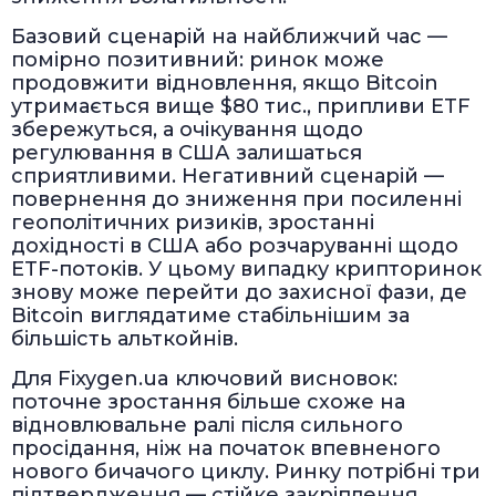
Базовий сценарій на найближчий час —
помірно позитивний: ринок може
продовжити відновлення, якщо Bitcoin
утримається вище $80 тис., припливи ETF
збережуться, а очікування щодо
регулювання в США залишаться
сприятливими. Негативний сценарій —
повернення до зниження при посиленні
геополітичних ризиків, зростанні
дохідності в США або розчаруванні щодо
ETF-потоків. У цьому випадку крипторинок
знову може перейти до захисної фази, де
Bitcoin виглядатиме стабільнішим за
більшість альткойнів.
Для Fixygen.ua ключовий висновок:
поточне зростання більше схоже на
відновлювальне ралі після сильного
просідання, ніж на початок впевненого
нового бичачого циклу. Ринку потрібні три
підтвердження — стійке закріплення