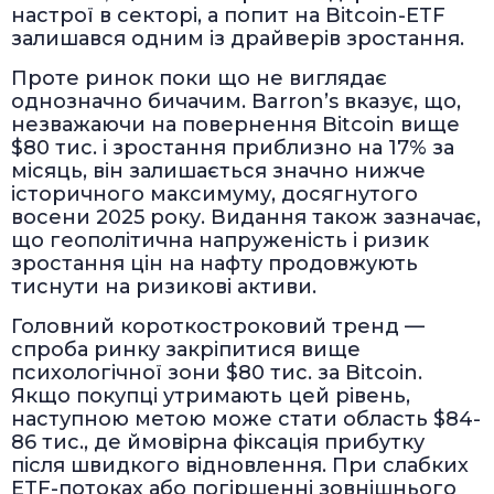
настрої в секторі, а попит на Bitcoin-ETF
залишався одним із драйверів зростання.
Проте ринок поки що не виглядає
однозначно бичачим. Barron’s вказує, що,
незважаючи на повернення Bitcoin вище
$80 тис. і зростання приблизно на 17% за
місяць, він залишається значно нижче
історичного максимуму, досягнутого
восени 2025 року. Видання також зазначає,
що геополітична напруженість і ризик
зростання цін на нафту продовжують
тиснути на ризикові активи.
Головний короткостроковий тренд —
спроба ринку закріпитися вище
психологічної зони $80 тис. за Bitcoin.
Якщо покупці утримають цей рівень,
наступною метою може стати область $84-
86 тис., де ймовірна фіксація прибутку
після швидкого відновлення. При слабких
ETF-потоках або погіршенні зовнішнього