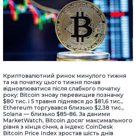
Криптовалютний ринок минулого тижня
та на початку цього тижня почав
відновлюватися після слабкого початку
року: Bitcoin знову перевищив позначку
$80 тис. і 5 травня піднявся до $81,6 тис.,
Ethereum торгувався близько $2,38 тис.,
Solana — близько $85–86. За даними
MarketWatch, Bitcoin досяг максимального
рівня з кінця січня, а індекс CoinDesk
Bitcoin Price Index зростав шість днів