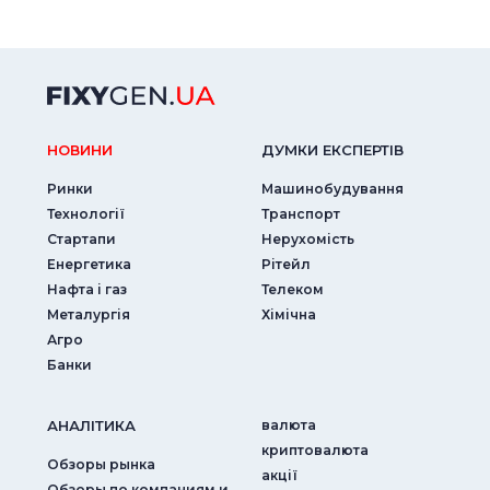
НОВИНИ
ДУМКИ ЕКСПЕРТIВ
Ринки
Машинобудування
Технології
Транспорт
Стартапи
Нерухомість
Енергетика
Рітейл
Нафта і газ
Телеком
Металургія
Хімічна
Агро
Банки
АНАЛIТИКА
валюта
криптовалюта
Обзоры рынка
акції
Обзоры по компаниям и