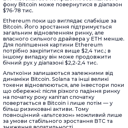
фону Bitcoin може повернутися в діапазон
$76-78 тис.
Ethereum поки що виглядає слабкіше за
Bitcoin. Його зростання підтримується
загальним відновленням ринку, але
власного сильного драйвера у ETH менше.
Для поліпшення картини Ethereum
потрібно закріпитися вище $2,4 тис.; в
іншому випадку він може продовжити
бічний рух у діапазоні $2,2-2,4 тис.
Альткоїни залишаються залежними від
динаміки Bitcoin. Solana та інші великі
токени відновлюються, але інвестори поки
що обережні: після різкого падіння ринку
на початку року капітал спочатку
повертається в Bitcoin і лише потім — у
більш ризиковані активи. Тому
повноцінний «альтсезон» можливий лише
за умови стабільного зростання BTC та
зниження волатильності.