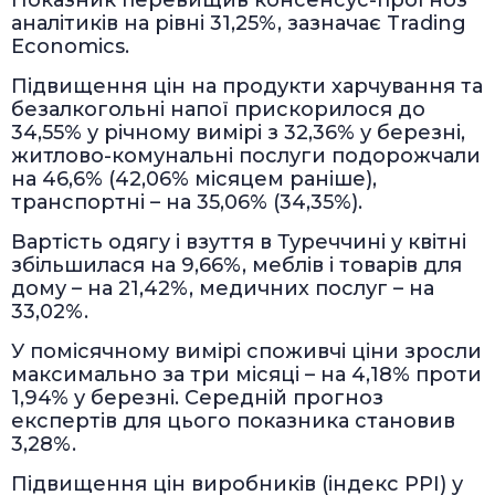
Показник перевищив консенсус-прогноз
аналітиків на рівні 31,25%, зазначає Trading
Economics.
Підвищення цін на продукти харчування та
безалкогольні напої прискорилося до
34,55% у річному вимірі з 32,36% у березні,
житлово-комунальні послуги подорожчали
на 46,6% (42,06% місяцем раніше),
транспортні – на 35,06% (34,35%).
Вартість одягу і взуття в Туреччині у квітні
збільшилася на 9,66%, меблів і товарів для
дому – на 21,42%, медичних послуг – на
33,02%.
У помісячному вимірі споживчі ціни зросли
максимально за три місяці – на 4,18% проти
1,94% у березні. Середній прогноз
експертів для цього показника становив
3,28%.
Підвищення цін виробників (індекс PPI) у