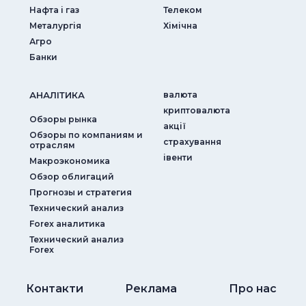
Нафта і газ
Телеком
Металургія
Хімічна
Агро
Банки
АНАЛIТИКА
валюта
криптовалюта
Обзоры рынка
акції
Обзоры по компаниям и
страхування
отраслям
iвенти
Макроэкономика
Обзор облигаций
Прогнозы и стратегия
Технический анализ
Forex аналитика
Технический анализ
Forex
Контакти
Реклама
Про нас